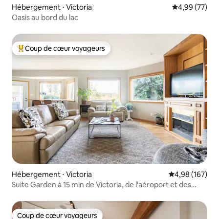
Hébergement ⋅ Victoria
Évaluation mo
4,99 (77)
Oasis au bord du lac
Coup de cœur voyageurs
Coups de cœur voyageurs les plus appréciés
Hébergement ⋅ Victoria
Évaluation moy
4,98 (167)
Suite Garden à 15 min de Victoria, de l'aéroport et des
ferries
Coup de cœur voyageurs