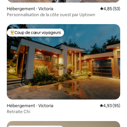
Hébergement ⋅ Victoria
Évaluation mo
4,85 (53)
Personnalisation de la côte ouest par Uptown
Coup de cœur voyageurs
Coups de cœur voyageurs les plus appréciés
Hébergement ⋅ Victoria
Évaluation mo
4,93 (95)
Retraite Chi