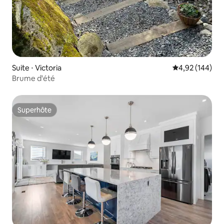
Suite ⋅ Victoria
Évaluation moy
4,92 (144)
Brume d'été
Superhôte
Superhôte