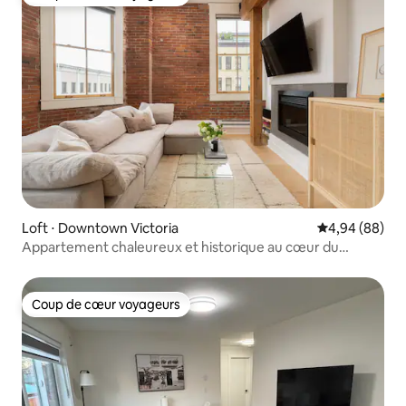
Coup de cœur voyageurs
Loft ⋅ Downtown Victoria
Évaluation mo
4,94 (88)
Appartement chaleureux et historique au cœur du
centre-ville
Coup de cœur voyageurs
Coup de cœur voyageurs