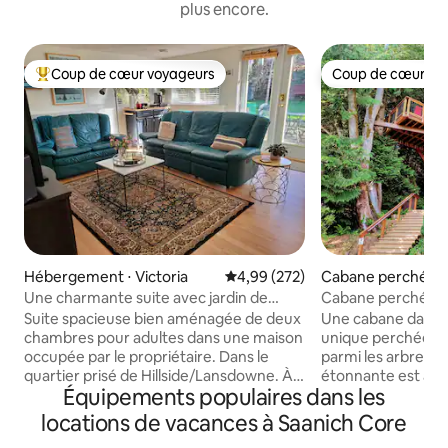
plus encore.
Coup de cœur voyageurs
Coup de cœur vo
Coups de cœur voyageurs les plus appréciés
Coup de cœur vo
Hébergement ⋅ Victoria
Évaluation moyenne sur la base 
4,99 (272)
Cabane perchée ⋅
Une charmante suite avec jardin de
Cabane perchée T
deux chambres vous attend !
Retraite de luxe da
Suite spacieuse bien aménagée de deux
Une cabane dans l
chambres pour adultes dans une maison
unique perchée à 
occupée par le propriétaire. Dans le
parmi les arbres. 
quartier prisé de Hillside/Lansdowne. À
étonnante est att
Équipements populaires dans les
distance de marche de Hillside Centre,
cèdres et 1 érable 
de l'hôpital Jubilee, d'Oak Bay et de
languettes d'arbr
locations de vacances à Saanich Core
Willows Beach. À 14 minutes en bus du
permettent aux ar