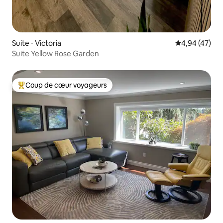
Suite ⋅ Victoria
Évaluation mo
4,94 (47)
Suite Yellow Rose Garden
Coup de cœur voyageurs
Coups de cœur voyageurs les plus appréciés