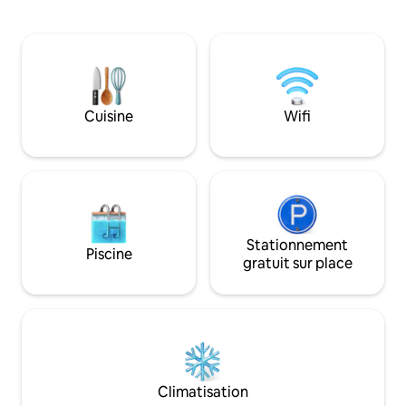
centre-ville. Entrée privée dans un
doucement, offra
salon/salle à manger lumineux. Grande
naturelle et immer
chambre avec lit Queen Size et chambre
terrasse offre une
simple confortable. Salle de bain et
mer des Salish et 
kitchenette rénovées. Télévision HD et
de Washington. Av
Netflix. Wifi rapide. Nespresso. Table de
équipements mod
bistrot, patio, jardin mature. Adultes
pourriez avoir beso
Cuisine
Wifi
uniquement (13 ans et plus), pas
pour se détendre e
d'animaux. Remarque : le tarif à la nuit
Découvrez par vo
COMPREND désormais les frais de
l'émerveillement d
service Airbnb.
cabane dans les ar
Stationnement
Piscine
gratuit sur place
Climatisation