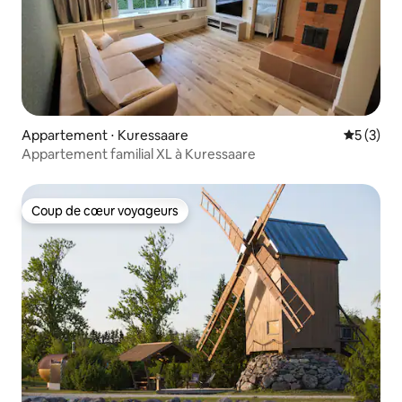
Appartement ⋅ Kuressaare
Évaluatio
5 (3)
Appartement familial XL à Kuressaare
Coup de cœur voyageurs
Coup de cœur voyageurs