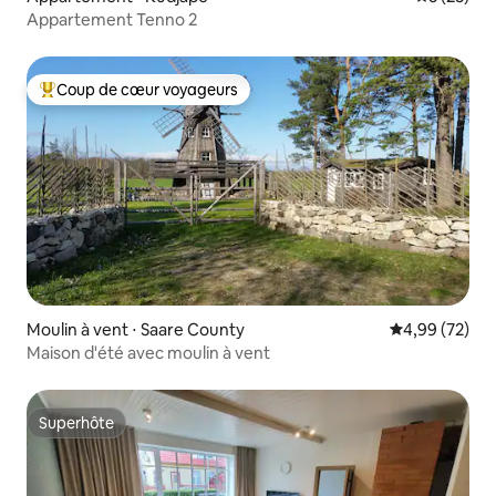
Appartement Tenno 2
Coup de cœur voyageurs
Coups de cœur voyageurs les plus appréciés
Moulin à vent ⋅ Saare County
Évaluation mo
4,99 (72)
Maison d'été avec moulin à vent
Superhôte
Superhôte