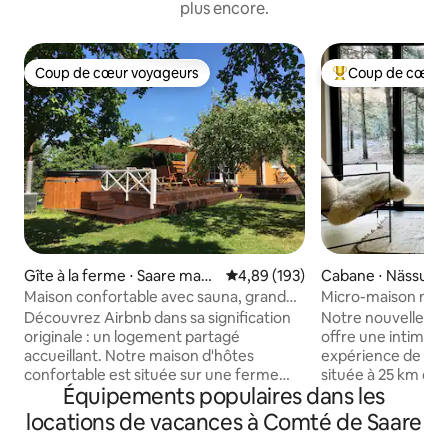
plus encore.
Coup de cœur voyageurs
Coup de cœur 
Coup de cœur voyageurs
Coups de cœur vo
Gîte à la ferme ⋅ Saare maak
Évaluation moyenne sur la base 
4,89 (193)
Cabane ⋅ Nässum
ond
Maison confortable avec sauna, grande
Micro-maison mode
terrasse et jacuzzi
avec option sauna
Découvrez Airbnb dans sa signification
Notre nouvelle mi
originale : un logement partagé
offre une intimité
accueillant. Notre maison d'hôtes
expérience de la n
confortable est située sur une ferme
située à 25 km de
Équipements populaires dans les
ovine en activité, où les hôtes vivent
endroit unique da
dans le bâtiment principal à côté. Le
magnifique pour 
locations de vacances à Comté de Saare
logement est à 30 minutes en voiture du
relaxante loin de l