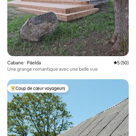
Cabane ⋅ Päelda
Évaluation
5 (50)
Une grange romantique avec une belle vue
Coup de cœur voyageurs
Coups de cœur voyageurs les plus appréciés