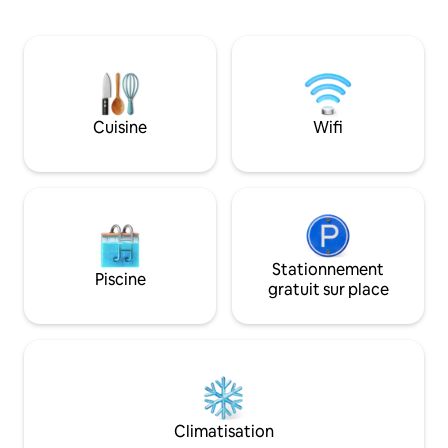
port (Kuivastu) et de Kuressaare.
quotidiennes. Idéa
Magasin le plus proche à 3 km. ———
les familles. Chaqu
Prestations supplémentaires : * Jacuzzi à
est prévu en gardan
la disposition des voyageurs moyennant
fonctionnalité et l
des frais supplémentaires, à régler en
cuisine, lit double
espèces (60 € pour l'eau douce et le
couchage supplémen
premier chauffage, 30 € pour le
de bain moderne 
Cuisine
Wifi
rechauffage). Temps de préparation :
WIFI et grande ter
4 h. * Charbon barbecue 5 € de plus ou
Maison toute l'an
mieux pour apporter le vôtre.
climatisation.
Stationnement
Piscine
gratuit sur place
Climatisation