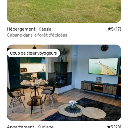
Hébergement ⋅ Käesla
Évaluation
5 (17)
Cabane dans la forêt d'épicéas
Coup de cœur voyageurs
Coup de cœur voyageurs
Appartement ⋅ Kudjape
Évaluation
5 (23)