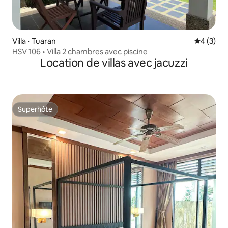
Villa ⋅ Tuaran
Évaluatio
4 (3)
HSV 106 • Villa 2 chambres avec piscine
Location de villas avec jacuzzi
Superhôte
Superhôte