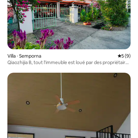
Villa ⋅ Semporna
Évaluatio
5 (9)
Qiaozhijia B, tout l'immeuble est loué par des propriétaires
chinois, petit-déjeuner gratuit, proche du quai des
touristes de Xinjin, à proximité des restaurants, des
banques et des supermarchés