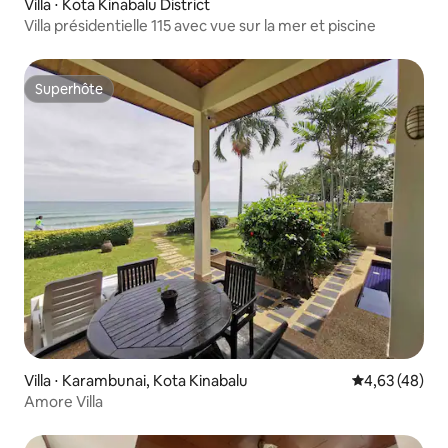
Villa ⋅ Kota Kinabalu District
Villa présidentielle 115 avec vue sur la mer et piscine
Superhôte
Superhôte
Villa ⋅ Karambunai, Kota Kinabalu
Évaluation mo
4,63 (48)
Amore Villa