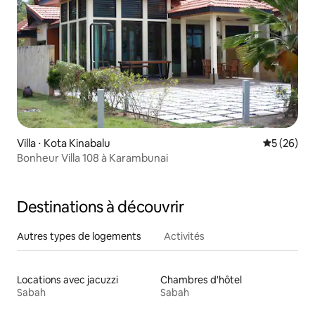
Villa ⋅ Kota Kinabalu
Évaluation
5 (26)
Bonheur Villa 108 à Karambunai
Destinations à découvrir
Autres types de logements
Activités
Locations avec jacuzzi
Chambres d'hôtel
Sabah
Sabah