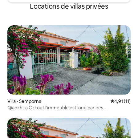
Locations de villas privées
Villa ⋅ Semporna
Évaluation m
4,91 (11)
Qiaozhijia C : tout l'immeuble est loué par des
propriétaires chinois. Petit-déjeuner gratuit. Proche du
quai des touristes de Xinxin, des restaurants, des banques
et des supermarchés.