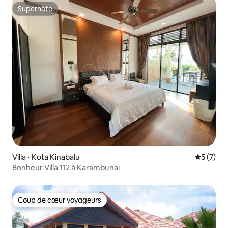
Superhôte
Superhôte
Villa ⋅ Kota Kinabalu
Évaluatio
5 (7)
Bonheur Villa 112 à Karambunai
Coup de cœur voyageurs
Coup de cœur voyageurs