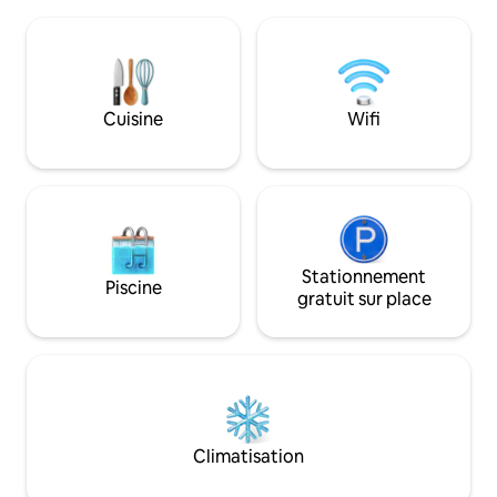
de « MAISON ». Nous avons 4 chambres
soigneusement choisi pour créer un
avec salle de bains
environnement confortable pour
système d'eau cha
vous.Vous évader du festival de la ville., ｡
bain, gel douche 
C'est une maison de vacances qui
fournis. Vous êtes 
convient à la famille, grande ou famille et
barbecue ou batea
Cuisine
Wifi
amis qui rêvent de séjourner dans une
ustensiles sont fournis. Venez à
maison de vacances.Environ quinze
et profitez-en, lai
minutes du centre-ville et à moins de
vingt minutes de l'aéroport ou de la
plage de Tanjung Aru.Venez vivre
l'expérience de notre environnement de
vie et de notre culture Sabahan
ensemble !Venez nous rendre visite, s'il
Stationnement
Piscine
vous plaît.SELAMat Datang et bienvenue
gratuit sur place
à la maison.
Climatisation