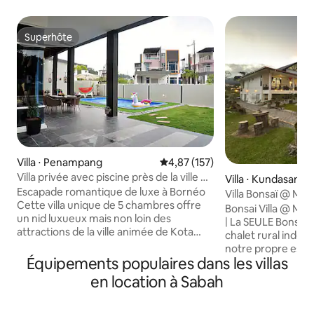
Superhôte
Superhôte
Villa ⋅ Penampang
Évaluation moyenne sur la base 
4,87 (157)
Villa privée avec piscine près de la ville de
Villa ⋅ Kundasang
Kota Kinabalu
Escapade romantique de luxe à Bornéo
Villa Bonsaï @ M
Cette villa unique de 5 chambres offre
Bonsai Villa @ Mes
un nid luxueux mais non loin des
| La SEULE Bonsai Villa @ Mesilou est un
attractions de la ville animée de Kota
chalet rural indé
Kinabalu. Idéal pour les familles
notre propre espace sans le partager
souhaitant un espace privé pour se
Équipements populaires dans les villas
avec d'autres personnes. 
détendre et encore à proximité de tout
profiter de la tranq
en location à Sabah
ce qui se passe dans les magasins et
dispose également 
restaurants. « Loisirs » est le thème du
complètes. C'est 
« loisir » est un thème qui a été