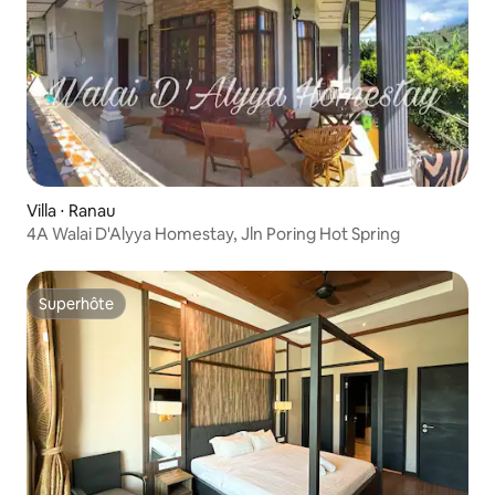
Villa ⋅ Ranau
4A Walai D'Alyya Homestay, Jln Poring Hot Spring
Superhôte
Superhôte