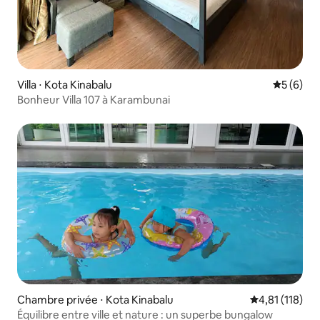
Villa ⋅ Kota Kinabalu
Évaluatio
5 (6)
Bonheur Villa 107 à Karambunai
Chambre privée ⋅ Kota Kinabalu
Évaluation moy
4,81 (118)
Équilibre entre ville et nature : un superbe bungalow