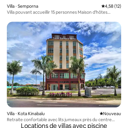
Villa ⋅ Semporna
Évaluation mo
4,58 (12)
Villa pouvant accueillir 15 personnes Maison d'hôtes
Qiaozhijia Salle de bain indépendante Service client en
chinois Petit déjeuner Semporna homestay
Villa ⋅ Kota Kinabalu
Nouvel hébe
Nouveau
Retraite confortable avec lits jumeaux près du centre
Locations de villas avec piscine
commercial Imago, avec Wi-Fi gratuit