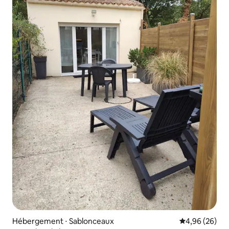
Hébergement ⋅ Sablonceaux
Évaluation mo
4,96 (26)