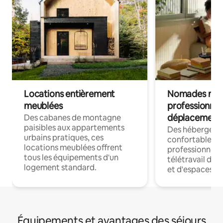
Locations entièrement
Nomades num
meublées
professionnel
déplacement
Des cabanes de montagne
paisibles aux appartements
Des hébergem
urbains pratiques, ces
confortables p
locations meublées offrent
professionnels
tous les équipements d'un
télétravail dis
logement standard.
et d'espaces de
Équipements et avantages des séjours