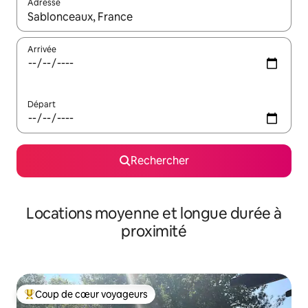
Adresse
Lorsque les résultats s'affichent, utilisez les flèches vers le hau
Arrivée
Départ
Rechercher
Locations moyenne et longue durée à
proximité
Coup de cœur voyageurs
Coups de cœur voyageurs les plus appréciés