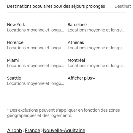
Destinations populaires pour des séjours prolongés
Destinati
New York
Barcelone
Locations moyenne et longue durée
Locations moyenne et longue durée
Florence
Athènes
Locations moyenne et longue durée
Locations moyenne et longue durée
Miami
Montréal
Locations moyenne et longue durée
Locations moyenne et longue durée
Seattle
Afficher plus
Locations moyenne et longue durée
* Des exclusions peuvent s'appliquer en fonction des zones
géographiques et des logements.
Airbnb
France
Nouvelle-Aquitaine