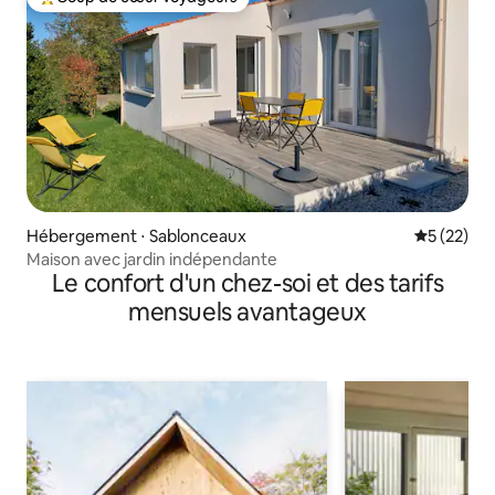
Coups de cœur voyageurs les plus appréciés
Hébergement ⋅ Sablonceaux
Évaluation
5 (22)
Maison avec jardin indépendante
Le confort d'un chez-soi et des tarifs
mensuels avantageux