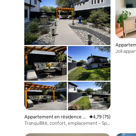
Appartem
Grand Ju
Joli appa
Appartement en résidence ⋅
Évaluation moyenne su
4,79 (75)
Grand Junction
Tranquillité, confort, emplacement – Spa
– 2 chambres