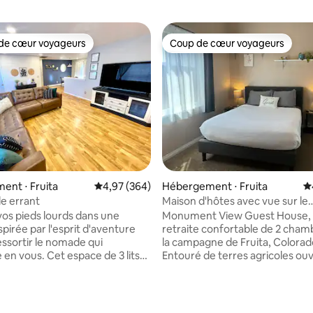
de cœur voyageurs
Coup de cœur voyageurs
 cœur voyageurs les plus appréciés
Coup de cœur voyageurs
nt ⋅ Fruita
Évaluation moyenne sur la base de 364 commen
4,97 (364)
Hébergement ⋅ Fruita
É
e errant
Maison d'hôtes avec vue sur le
monument - Retraite à vélo !
os pieds lourds dans une
Monument View Guest House,
pirée par l'esprit d'aventure
retraite confortable de 2 cham
essortir le nomade qui
la campagne de Fruita, Colorad
 en vous. Cet espace de 3 lits
Entouré de terres agricoles ou
s de bain est équipé de tout ce
vous apprécierez les sons de la
oyageur moderne a besoin.
une vue imprenable sur le Col
 journée sur des sentiers de
National Monument. Idéale pou
la base de 382 commentaires : 4,87 sur 5
 mondiale pour revenir à
familles et les vététistes, la ma