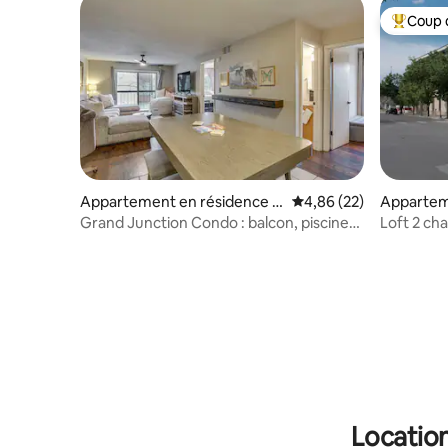
Coup 
Coups de
Appartement en résidence ⋅
Évaluation moyenne sur
4,86 (22)
Appartem
Grand Junction
⋅ Grand J
Grand Junction Condo : balcon, piscine
Loft 2 ch
communautaire !
historiqu
Location