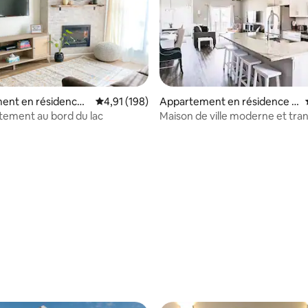
ent en résidence ⋅
Évaluation moyenne sur la base de 198 comme
4,91 (198)
Appartement en résidence ⋅
nction
Grand Junction
rtement au bord du lac
Maison de ville moderne et tran
r la base de 75 commentaires : 4,79 sur 5