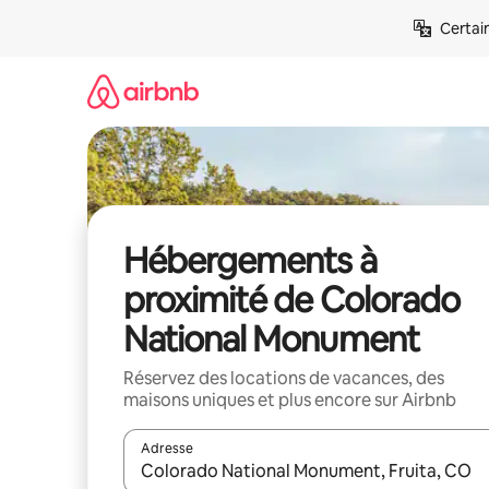
Aller
Certai
directement
au
contenu
Hébergements à
proximité de Colorado
National Monument
Réservez des locations de vacances, des
maisons uniques et plus encore sur Airbnb
Adresse
Lorsque les résultats s'affichent, utilisez les flèc