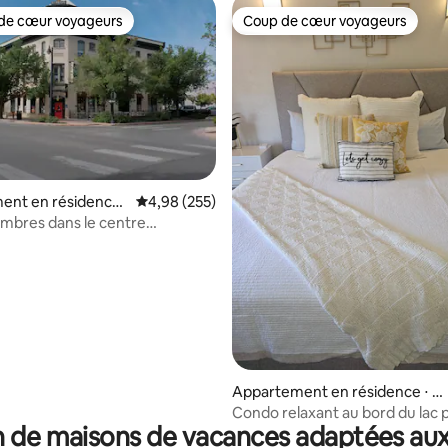
de cœur voyageurs
Coup de cœur voyageurs
 cœur voyageurs les plus appréciés
Coup de cœur voyageurs
 la base de 22 commentaires : 4,86 sur 5
ent en résidence
Évaluation moyenne sur la base de 255 commen
4,98 (255)
unction
ambres dans le centre
e de Grand Junction
Appartement en résidence ⋅ G
rand Junction
Condo relaxant au bord du lac p
 de maisons de vacances adaptées aux
Mary's Hosp