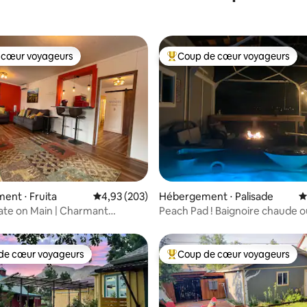
 cœur voyageurs
Coup de cœur voyageurs
 cœur voyageurs
Coups de cœur voyageurs les p
 la base de 192 commentaires : 4,97 sur 5
nt ⋅ Fruita
Évaluation moyenne sur la base de 203 commen
4,93 (203)
Hébergement ⋅ Palisade
É
ate on Main | Charmant
Peach Pad ! Baignoire chaude o
à Fruita
chambres 2 salles de bains
de cœur voyageurs
Coup de cœur voyageurs
 cœur voyageurs les plus appréciés
Coups de cœur voyageurs les p