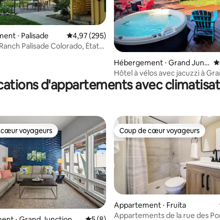
ent ⋅ Palisade
Évaluation moyenne sur la base de 295 commen
4,97 (295)
Ranch Palisade Colorado, États-
 la base de 212 commentaires : 4,89 sur 5
d
Hébergement ⋅ Grand Junc
É
tion
Hôtel à vélos avec jacuzzi à Gr
cations d'appartements avec climatisat
Junction
 cœur voyageurs
Coup de cœur voyageurs
 cœur voyageurs
Coup de cœur voyageurs
Appartement ⋅ Fruita
Appartements de la rue des P
la base de 205 commentaires : 4,88 sur 5
ent ⋅ Grand Junction
Évaluation moyenne sur la base de 8 co
5 (8)