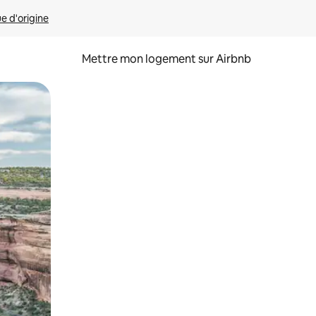
ue d'origine
Mettre mon logement sur Airbnb
sant glisser.