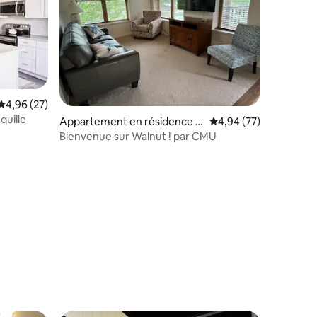
ntaires : 4,91 sur 5
Évaluation moyenne sur la base de 27 commentaires : 4,96 sur 5
4,96 (27)
quille
Appartement en résidence ⋅
Évaluation moyenne su
4,94 (77)
Grand Junction
Bienvenue sur Walnut ! par CMU