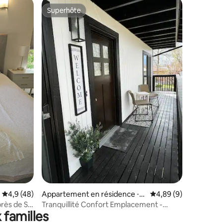
Superhôte
Superhôte
taires : 4,98 sur 5
Évaluation moyenne sur la base de 48 commentaires : 4,9 sur 5
4,9 (48)
Appartement en résidence ⋅
Évaluation moyenne s
4,89 (9)
Grand Junction
rès de St.
Tranquillité Confort Emplacement -
 familles
3 chambres - Séjour prolongé