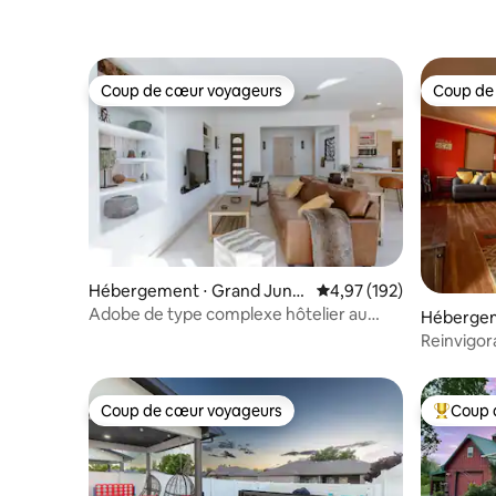
Coup de cœur voyageurs
Coup de
Coup de cœur voyageurs
Coup de
Hébergement ⋅ Grand Junct
Évaluation moyenne sur
4,97 (192)
ion
Adobe de type complexe hôtelier au
Hébergeme
Colorado Monument !
Reinvigor
logement 
Coup de cœur voyageurs
Coup 
Coup de cœur voyageurs
Coups de