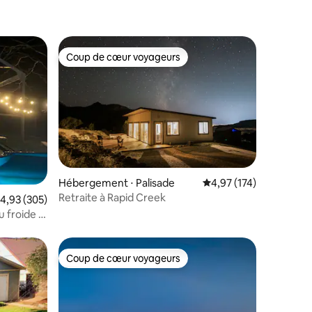
Coup de cœur voyageurs
lus appréciés
Coup de cœur voyageurs
Hébergement ⋅ Palisade
Évaluation moyenne sur
4,97 (174)
Retraite à Rapid Creek
taires : 4,93 sur 5
valuation moyenne sur la base de 305 commentaires : 4,93 sur 5
4,93 (305)
u froide 2
Coup de cœur voyageurs
lus appréciés
Coup de cœur voyageurs