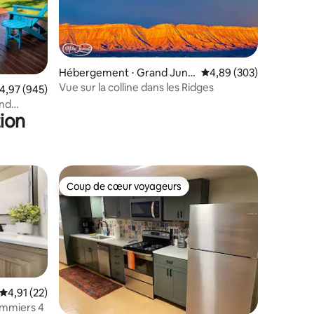
taires : 4,97 sur 5
Hébergement ⋅ Grand Junc
Évaluation moyenne sur
4,89 (303)
tion
Vue sur la colline dans les Ridges
valuation moyenne sur la base de 945 commentaires : 4,97 sur 5
4,97 (945)
and
ion
Coup de cœur voyageurs
Coup de cœur voyageurs
Évaluation moyenne sur la base de 22 commentaires : 4,91 sur 5
4,91 (22)
ommiers 4
mmentaires : 5 sur 5