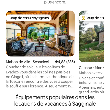
plus encore.
Coup de cœur voyageurs
Coup de cœur 
Coup de cœur voyageurs
Coups de cœur vo
Maison de ville ⋅ Scandicci
Évaluation moyenne sur la base 
4,88 (336)
Coucher de soleil sur les collines de
Cabane ⋅ Monzun
Florence • Giogoli
Évadez-vous dans les collines paisibles
Maison avec vue e
de Giogoli, où le charme authentique de
Un chalet conforta
la Toscane rencontre des vues à couper
bois avec une vue 
le souffle sur Florence. À seulement 15
Apennins, entouré
minutes du centre-ville et de la
grand jardin où v
campagne du Chianti, cette élégante
Équipements populaires dans les
détendre et profi
maison est le point de départ idéal pour
soleil spectaculai
locations de vacances à Sagginale
explorer la Toscane tout en profitant de
un plaisir de vous 
matinées tranquilles, de couchers de