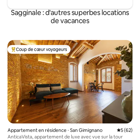
Sagginale : d'autres superbes locations
de vacances
Coup de cœur voyageurs
Coups de cœur voyageurs les plus appréciés
Appartement en résidence ⋅ San Gimignano
Évaluation
5 (62)
AnticaVista, appartement de luxe avec vue sur la tour