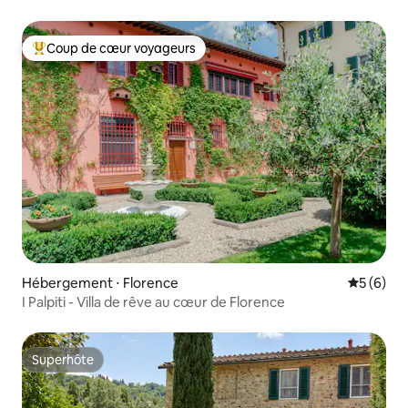
Coup de cœur voyageurs
Coups de cœur voyageurs les plus appréciés
Hébergement ⋅ Florence
Évaluatio
5 (6)
I Palpiti - Villa de rêve au cœur de Florence
Superhôte
Superhôte