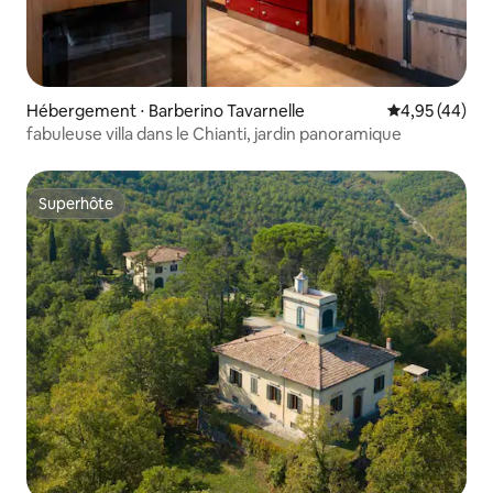
Hébergement ⋅ Barberino Tavarnelle
Évaluation mo
4,95 (44)
fabuleuse villa dans le Chianti, jardin panoramique
Superhôte
Superhôte