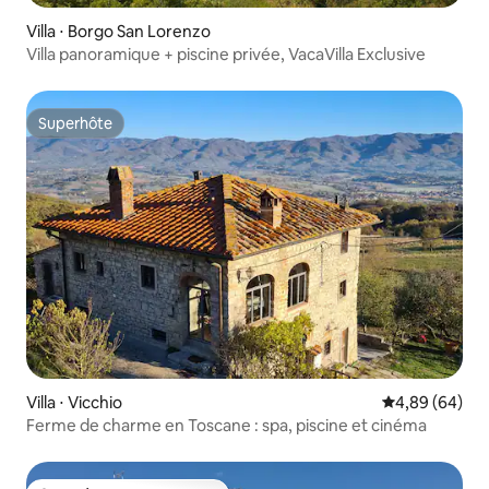
Villa ⋅ Borgo San Lorenzo
Villa panoramique + piscine privée, VacaVilla Exclusive
Superhôte
Superhôte
Villa ⋅ Vicchio
Évaluation mo
4,89 (64)
Ferme de charme en Toscane : spa, piscine et cinéma