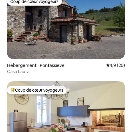
Coup de cœur voyageurs
Coup de cœur voyageurs
Hébergement ⋅ Pontassieve
Évaluation m
4,9 (20)
Casa Laura
Coup de cœur voyageurs
Coups de cœur voyageurs les plus appréciés