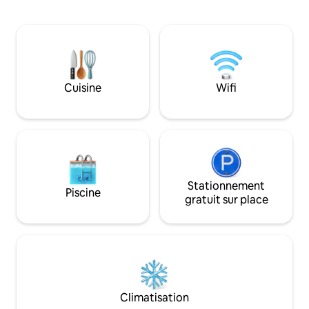
chaussée qui est d
soleil inoubliables et de la beauté du
chambres chaleure
paysage environnant. Entouré par la
ont des entrées i
nature mais proche des lieux les plus
donnent sur le ja
emblématiques de la région, c'est le
fantastique entre 
refuge idéal pour tous ceux qui
10 minutes de la s
recherchent le confort, la tranquillité et
30 minutes de l'a
Cuisine
Wifi
une expérience véritablement toscane
manquez pas le cou
encore mieux avec
Stationnement
Piscine
gratuit sur place
Climatisation