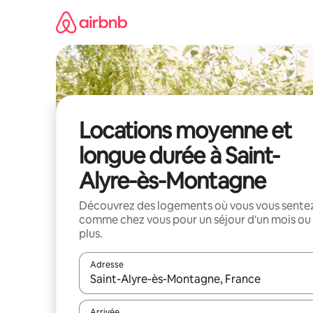
Aller
directement
au
contenu
Locations moyenne et
longue durée à Saint-
Alyre-ès-Montagne
Découvrez des logements où vous vous sente
comme chez vous pour un séjour d'un mois ou
plus.
Adresse
Lorsque les résultats s'affichent, utilisez les flèc
Arrivée