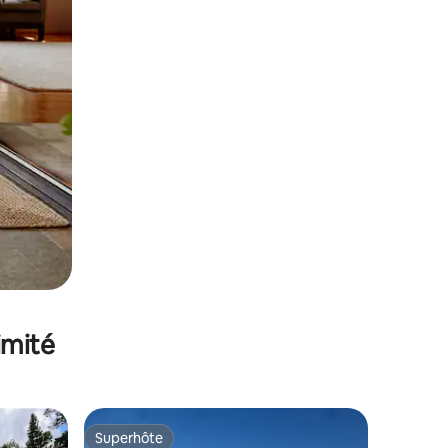
imité
Superhôte
Superhôte