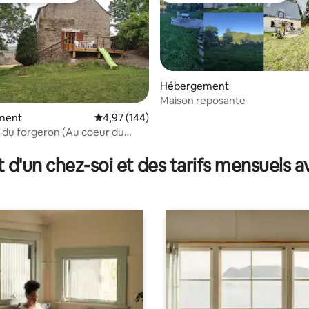
Hébergement
Maison reposante
ment
Évaluation moyenne sur la base de 144 commen
4,97 (144)
 du forgeron (Au coeur du
 la base de 36 commentaires : 4,92 sur 5
t d'un chez-soi et des tarifs mensuels 