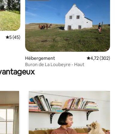
Évaluation moyenne sur la base de 45 commentaires : 5 sur 5
5 (45)
taires : 4,97 sur 5
Hébergement
Évaluation moyenne sur
4,72 (302)
Buron de La Loubeyre - Haut
avantageux