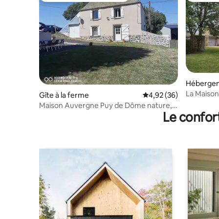
Héberge
La Maison
Gîte à la ferme
Évaluation moyenne sur
4,92 (36)
Cézallier)
Maison Auvergne Puy de Dôme nature,
Le confor
paysages