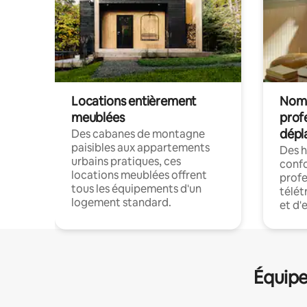
Locations entièrement
Noma
meublées
prof
dépl
Des cabanes de montagne
paisibles aux appartements
Des 
urbains pratiques, ces
confo
locations meublées offrent
profe
tous les équipements d'un
télét
logement standard.
et d'
Équipe