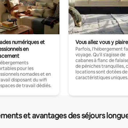
des numériques et
Vous allez vous y plaire
essionnels en
Parfois, l'hébergement fai
voyage. Qu'il s'agisse de
acement
cabanes à flanc de falais
hébergements
de péniches tranquilles, 
rtables pour les
locations sont dotées de
ssionnels nomades et en
caractéristiques uniques
ravail disposant du wifi
espaces de travail dédiés.
ments et avantages des séjours longu