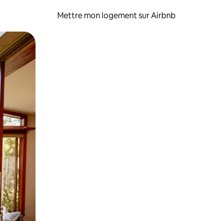
Mettre mon logement sur Airbnb
sant glisser.