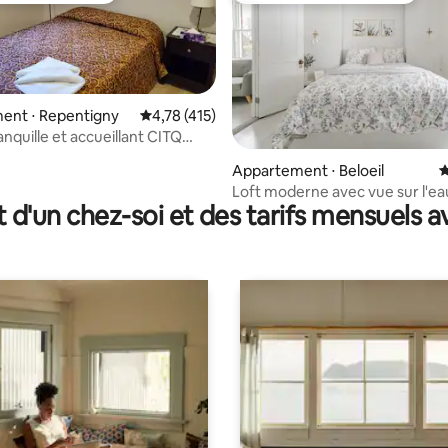
ent ⋅ Repentigny
Évaluation moyenne sur la base de 415 comme
4,78 (415)
nquille et accueillant CITQ
 la base de 63 commentaires : 4,83 sur 5
Appartement ⋅ Beloeil
É
Loft moderne avec vue sur l'ea
t d'un chez-soi et des tarifs mensuels 