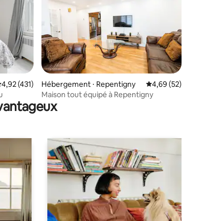
ntaires : 4,78 sur 5
valuation moyenne sur la base de 431 commentaires : 4,92 sur 5
4,92 (431)
Hébergement ⋅ Repentigny
Évaluation moyenne su
4,69 (52)
u
Maison tout équipé à Repentigny
avantageux