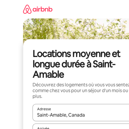
Aller
directement
au
contenu
Locations moyenne et
longue durée à Saint-
Amable
Découvrez des logements où vous vous sente
comme chez vous pour un séjour d'un mois ou
plus.
Adresse
Lorsque les résultats s'affichent, utilisez les flèc
Arrivée