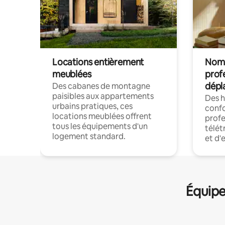
Locations entièrement
Noma
meublées
prof
dépl
Des cabanes de montagne
paisibles aux appartements
Des 
urbains pratiques, ces
confo
locations meublées offrent
profe
tous les équipements d'un
télét
logement standard.
et d'
Équipe