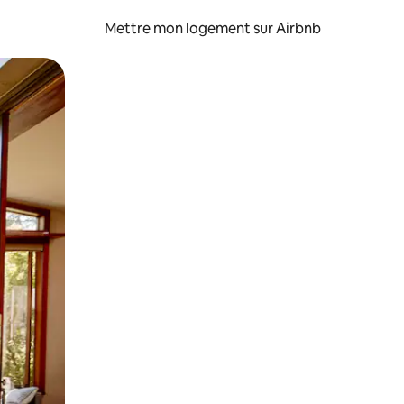
Mettre mon logement sur Airbnb
sant glisser.