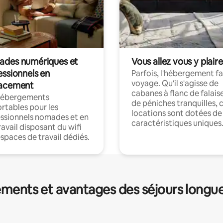
des numériques et
Vous allez vous y plaire
essionnels en
Parfois, l'hébergement fai
voyage. Qu'il s'agisse de
acement
cabanes à flanc de falais
hébergements
de péniches tranquilles, 
rtables pour les
locations sont dotées de
ssionnels nomades et en
caractéristiques uniques
ravail disposant du wifi
espaces de travail dédiés.
ments et avantages des séjours longu