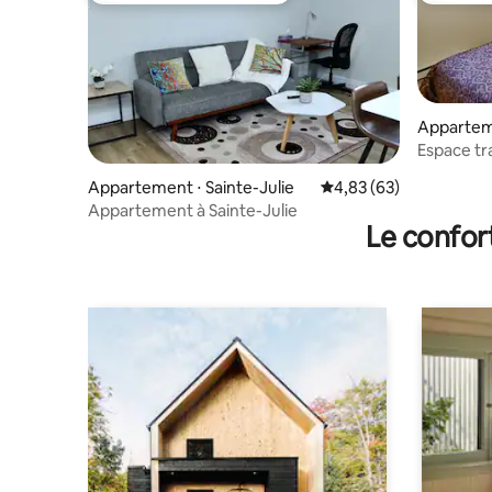
Appartem
Espace tra
300387
Appartement ⋅ Sainte-Julie
Évaluation moyenne sur
4,83 (63)
Appartement à Sainte-Julie
Le confor