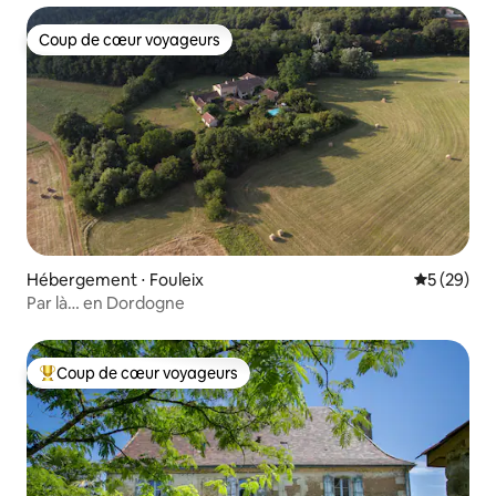
Coup de cœur voyageurs
Coup de cœur voyageurs
Hébergement ⋅ Fouleix
Évaluation
5 (29)
Par là… en Dordogne
Coup de cœur voyageurs
Coups de cœur voyageurs les plus appréciés