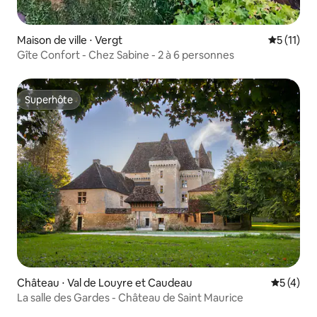
Maison de ville ⋅ Vergt
Évaluatio
5 (11)
Gîte Confort - Chez Sabine - 2 à 6 personnes
Superhôte
Superhôte
Château ⋅ Val de Louyre et Caudeau
Évaluatio
5 (4)
La salle des Gardes - Château de Saint Maurice