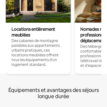
Locations entièrement
Nomades num
meublées
professionnel
déplacement
Des cabanes de montagne
paisibles aux appartements
Des hébergem
urbains pratiques, ces
confortables p
locations meublées offrent
professionnels
tous les équipements d'un
télétravail dis
logement standard.
et d'espaces de
Équipements et avantages des séjours
longue durée