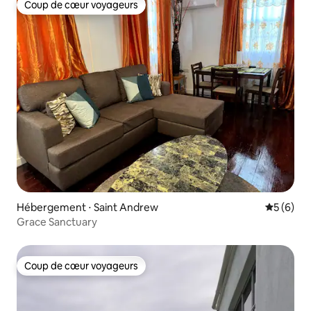
Coup de cœur voyageurs
Coup de cœur voyageurs
Hébergement ⋅ Saint Andrew
Évaluatio
5 (6)
Grace Sanctuary
Coup de cœur voyageurs
Coup de cœur voyageurs