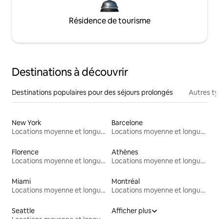
Résidence de tourisme
Destinations à découvrir
Destinations populaires pour des séjours prolongés
Autres t
New York
Barcelone
Locations moyenne et longue durée
Locations moyenne et longue durée
Florence
Athènes
Locations moyenne et longue durée
Locations moyenne et longue durée
Miami
Montréal
Locations moyenne et longue durée
Locations moyenne et longue durée
Seattle
Afficher plus