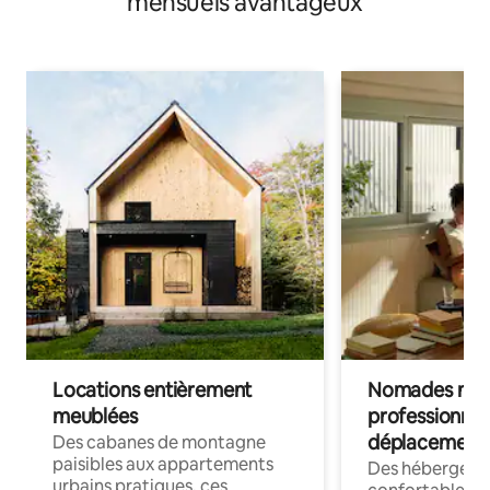
mensuels avantageux
Locations entièrement
Nomades num
meublées
professionnel
déplacement
Des cabanes de montagne
paisibles aux appartements
Des hébergem
urbains pratiques, ces