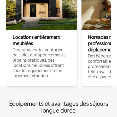
Locations entièrement
Nomades num
meublées
professionnel
déplacement
Des cabanes de montagne
paisibles aux appartements
Des hébergem
urbains pratiques, ces
confortables p
locations meublées offrent
professionnels
tous les équipements d'un
télétravail dis
logement standard.
et d'espaces de
Équipements et avantages des séjours
longue durée