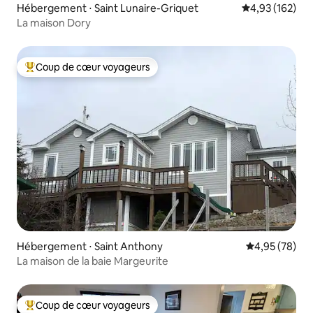
Hébergement ⋅ Saint Lunaire-Griquet
Évaluation moy
4,93 (162)
La maison Dory
Coup de cœur voyageurs
Coups de cœur voyageurs les plus appréciés
Hébergement ⋅ Saint Anthony
Évaluation mo
4,95 (78)
La maison de la baie Margeurite
Coup de cœur voyageurs
Coups de cœur voyageurs les plus appréciés