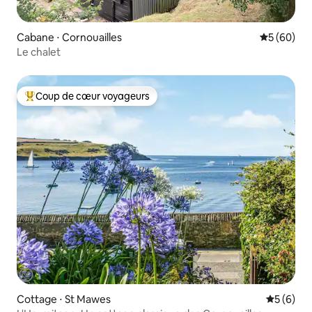
Cabane ⋅ Cornouailles
Évaluation
5 (60)
Le chalet
Coup de cœur voyageurs
Coups de cœur voyageurs les plus appréciés
Cottage ⋅ St Mawes
Évaluatio
5 (6)