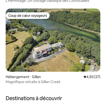
L'Hermitage. Un cottage classique des Cornouailles
Coup de cœur voyageurs
Coup de cœur voyageurs
Hébergement ⋅ Gillan
Évaluation mo
4,93 (27)
Magnifique retraite à Gillan Creek
Destinations à découvrir