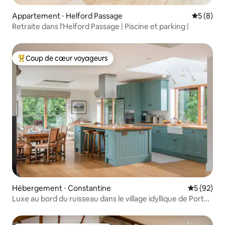
Appartement ⋅ Helford Passage
Évaluatio
5 (8)
Retraite dans l'Helford Passage | Piscine et parking |
Coup de cœur voyageurs
Coups de cœur voyageurs les plus appréciés
Hébergement ⋅ Constantine
Évaluation
5 (92)
Luxe au bord du ruisseau dans le village idyllique de Port
Navas