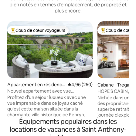
bien notés en termes d'emplacement, de propreté et
plus encore.
Coup de cœur voyageurs
Coup de cœur 
Coups de cœur voyageurs les plus appréciés
Coups de cœur vo
Appartement en résidence
Évaluation moyenne sur la base 
4,96 (260)
Cabane ⋅ Tregarn
⋅ Penryn
Nouvel appartement avec vue
HOPE'S CABIN, uni
panoramique sur la rivière et chargeur
près de Porthallo
Profitez d'un séjour luxueux avec une
Nichée dans un coi
Tesla
vue imprenable dans ce joyau caché
des propriétaires,
qu'est cette maison située dans la
superbe retraite où
charmante ville historique de Penryn,
journée d'explorat
Équipements populaires dans les
juste à côté de Falmouth. Profitez d'une
Lizard en Cornouail
vue panoramique époustouflante dans
douleurs dans la 
locations de vacances à Saint Anthony-
le confort de votre lit et détendez-vous
en cuivre ou déte