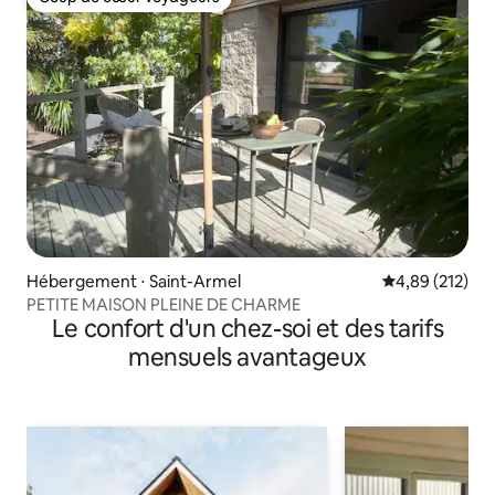
Coup de cœur voyageurs
Hébergement ⋅ Saint-Armel
Évaluation moy
4,89 (212)
PETITE MAISON PLEINE DE CHARME
Le confort d'un chez-soi et des tarifs
mensuels avantageux