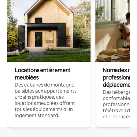
Locations entièrement
Nomades num
meublées
professionnel
déplacement
Des cabanes de montagne
paisibles aux appartements
Des hébergem
urbains pratiques, ces
confortables p
locations meublées offrent
professionnels
tous les équipements d'un
télétravail dis
logement standard.
et d'espaces de