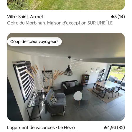
Villa ⋅ Saint-Armel
Évaluation
5 (14)
Golfe du Morbihan, Maison d'exception SUR UNE ÎLE
Coup de cœur voyageurs
Coup de cœur voyageurs
Logement de vacances ⋅ Le Hézo
Évaluation mo
4,93 (82)