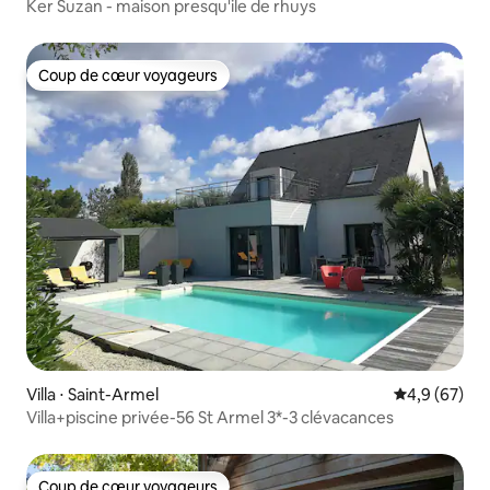
Ker Suzan - maison presqu'ile de rhuys
Coup de cœur voyageurs
Coup de cœur voyageurs
Villa ⋅ Saint-Armel
Évaluation m
4,9 (67)
Villa+piscine privée-56 St Armel 3*-3 clévacances
Coup de cœur voyageurs