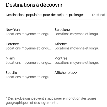
Destinations à découvrir
Destinations populaires pour des séjours prolongés
Destinati
New York
Barcelone
Locations moyenne et longue durée
Locations moyenne et longue durée
Florence
Athènes
Locations moyenne et longue durée
Locations moyenne et longue durée
Miami
Montréal
Locations moyenne et longue durée
Locations moyenne et longue durée
Seattle
Afficher plus
Locations moyenne et longue durée
* Des exclusions peuvent s'appliquer en fonction des zones
géographiques et des logements.