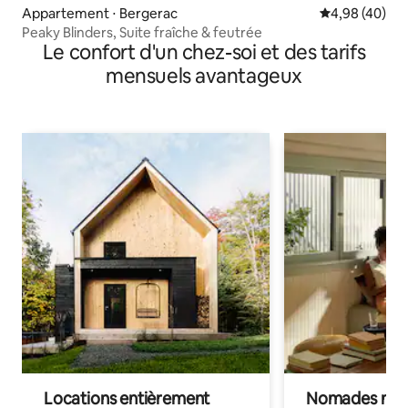
Appartement ⋅ Bergerac
Évaluation mo
4,98 (40)
Peaky Blinders, Suite fraîche & feutrée
Le confort d'un chez-soi et des tarifs
mensuels avantageux
Locations entièrement
Nomades num