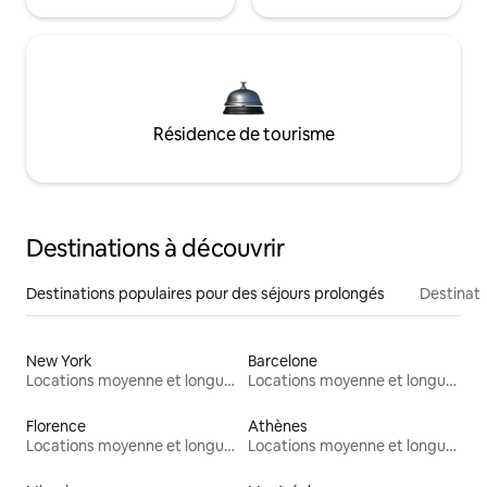
Résidence de tourisme
Destinations à découvrir
Destinations populaires pour des séjours prolongés
Destinati
New York
Barcelone
Locations moyenne et longue durée
Locations moyenne et longue durée
Florence
Athènes
Locations moyenne et longue durée
Locations moyenne et longue durée