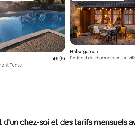
Hébergement
Petit nid de charme dans un vil
r la base de 12 commentaires : 4,75 sur 5
Évaluation moyenne sur la base de 6 co
5 (6)
médiéval
ent Tente
t d'un chez-soi et des tarifs mensuels 