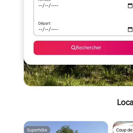
Départ
Rechercher
Loca
Superhôte
Coup de
Superhôte
Coup de