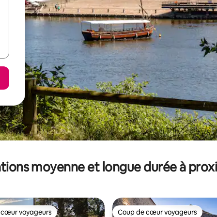
tions moyenne et longue durée à prox
 cœur voyageurs
Coup de cœur voyageurs
 cœur voyageurs
Coup de cœur voyageurs