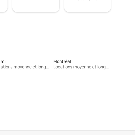
ami
Montréal
Locations moyenne et longue durée
Locations moyenne et longue durée