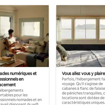
des numériques et
Vous allez vous y plaire
essionnels en
Parfois, l'hébergement fai
voyage. Qu'il s'agisse de
acement
cabanes à flanc de falais
hébergements
de péniches tranquilles, 
rtables pour les
locations sont dotées de
ssionnels nomades et en
caractéristiques uniques
ravail disposant du wifi