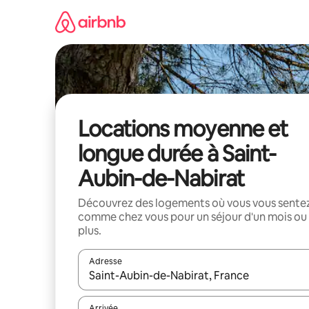
Aller
directement
au
contenu
Locations moyenne et
longue durée à Saint-
Aubin-de-Nabirat
Découvrez des logements où vous vous sente
comme chez vous pour un séjour d'un mois ou
plus.
Adresse
Lorsque les résultats s'affichent, utilisez les flèc
Arrivée