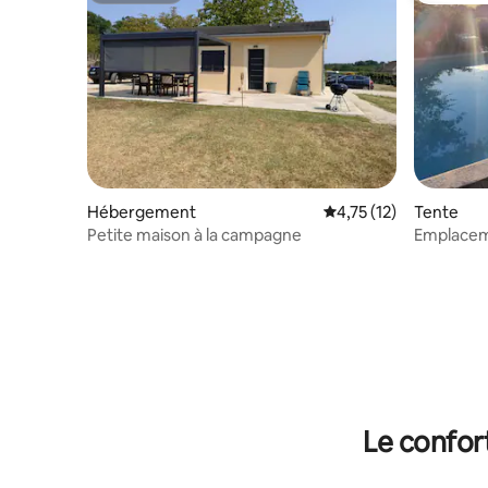
Hébergement
Évaluation moyenne su
4,75 (12)
Tente
Petite maison à la campagne
Emplacem
Le confor