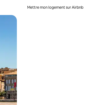
Mettre mon logement sur Airbnb
sant glisser.