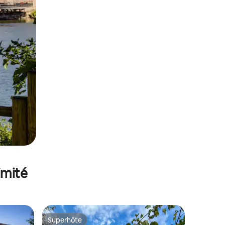
imité
Superhôte
Superhôte