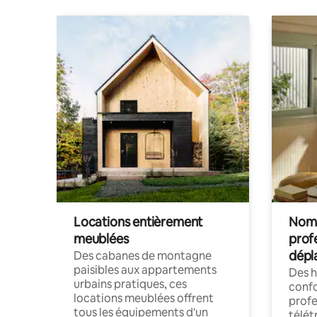
Locations entièrement
Noma
meublées
prof
dépl
Des cabanes de montagne
paisibles aux appartements
Des 
urbains pratiques, ces
confo
locations meublées offrent
profe
tous les équipements d'un
télét