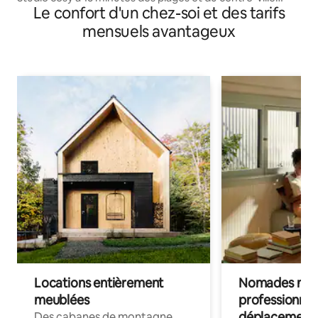
Le confort d'un chez-soi et des tarifs
historique
mensuels avantageux
Locations entièrement
Nomades num
meublées
professionnel
déplacement
Des cabanes de montagne