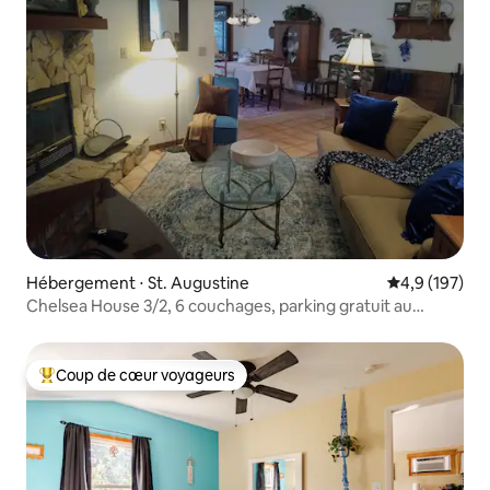
Hébergement ⋅ St. Augustine
Évaluation mo
4,9 (197)
Chelsea House 3/2, 6 couchages, parking gratuit au
centre-ville !
Coup de cœur voyageurs
Coups de cœur voyageurs les plus appréciés