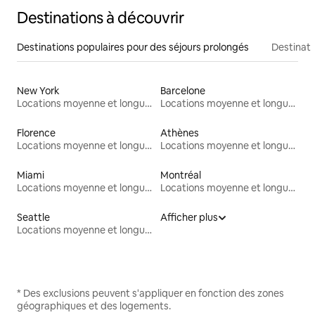
Destinations à découvrir
Destinations populaires pour des séjours prolongés
Destinati
New York
Barcelone
Locations moyenne et longue durée
Locations moyenne et longue durée
Florence
Athènes
Locations moyenne et longue durée
Locations moyenne et longue durée
Miami
Montréal
Locations moyenne et longue durée
Locations moyenne et longue durée
Seattle
Afficher plus
Locations moyenne et longue durée
* Des exclusions peuvent s'appliquer en fonction des zones
géographiques et des logements.