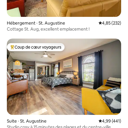
Hébergement ⋅ St. Augustine
Évaluation moy
4,85 (232)
Cottage St. Aug, excellent emplacement !
Coup de cœur voyageurs
Coups de cœur voyageurs les plus appréciés
Suite ⋅ St. Augustine
Évaluation moy
4,99 (441)
Studio cosy à 15 minutes des plages et du centre-ville