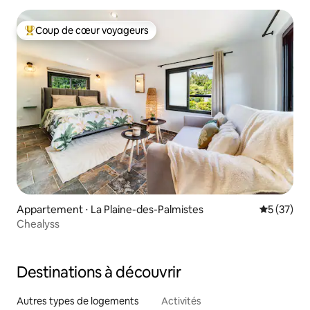
Coup de cœur voyageurs
Coups de cœur voyageurs les plus appréciés
Appartement ⋅ La Plaine-des-Palmistes
Évaluation
5 (37)
Chealyss
Destinations à découvrir
Autres types de logements
Activités