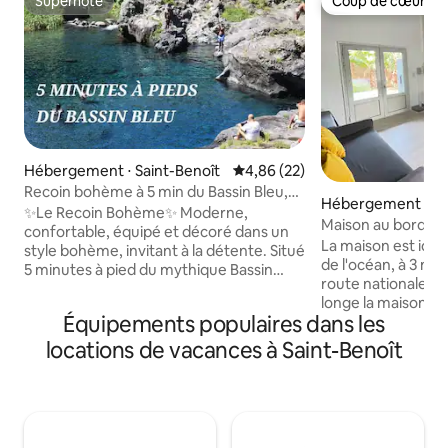
Superhôte
Coup de cœur vo
Superhôte
Coup de cœur vo
Hébergement ⋅ Saint-Benoît
Évaluation moyenne sur la base
4,86 (22)
Recoin bohème à 5 min du Bassin Bleu,
Hébergement ⋅ Sa
appart n°1
✨Le Recoin Bohème✨ Moderne,
Maison au bord de
confortable, équipé et décoré dans un
La maison est idé
style bohème, invitant à la détente. Situé
de l'océan, à 3 mn 
5 minutes à pied du mythique Bassin
route nationale. Le
Bleu, des boulangeries, restaurants et
longe la maison et 
commerces pour rendre votre séjour
Équipements populaires dans les
balades. La baignade est interdite sur la
simple et agréable. Une station-service
côte Est mais à m
équipée de bornes de recharge pour
locations de vacances à Saint-Benoît
aurez accès aux s
véhicules électriques à proximité.
bassins de l'Est. 
Adresse idéale pour allier repos,
mn de l'aéroport, 
commodité et découverte lors de votre
des circuits de r
passage. 🍽 Manger local avec une
naturelles. Le jardin en cours
cheffe cuisinière sur place = resa une