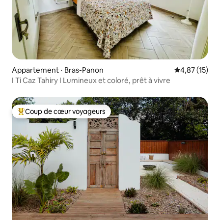
Appartement ⋅ Bras-Panon
Évaluation mo
4,87 (15)
I Ti Caz Tahiry I Lumineux et coloré, prêt à vivre
Coup de cœur voyageurs
Coups de cœur voyageurs les plus appréciés