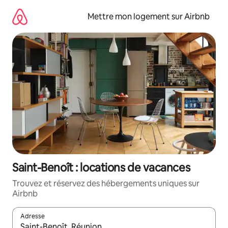
Aller
directement
Mettre mon logement sur Airbnb
au
contenu
Saint-Benoît : locations de vacances
Trouvez et réservez des hébergements uniques sur
Airbnb
Adresse
Lorsque les résultats s'affichent, utilisez les flèches vers le hau