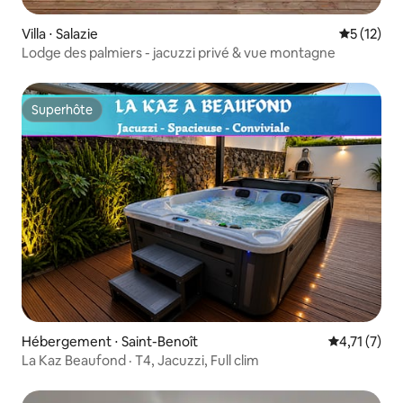
Villa ⋅ Salazie
Évaluation
5 (12)
Lodge des palmiers - jacuzzi privé & vue montagne
Superhôte
Superhôte
Hébergement ⋅ Saint-Benoît
Évaluation 
4,71 (7)
La Kaz Beaufond · T4, Jacuzzi, Full clim