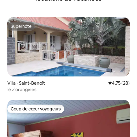
Superhôte
Superhôte
Villa ⋅ Saint-Benoît
Évaluation mo
4,75 (28)
lé z'orangines
Coup de cœur voyageurs
Coup de cœur voyageurs