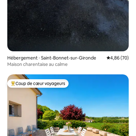
Hébergement ⋅ Saint-Bonnet-sur-Gironde
Évaluation mo
4,86 (70)
Maison charentaise au calme
Coup de cœur voyageurs
Coups de cœur voyageurs les plus appréciés