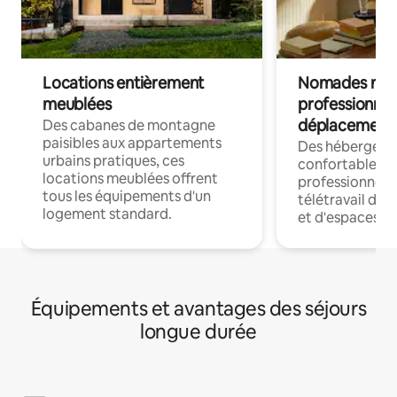
Locations entièrement
Nomades num
meublées
professionnel
déplacement
Des cabanes de montagne
paisibles aux appartements
Des hébergem
urbains pratiques, ces
confortables p
locations meublées offrent
professionnels
tous les équipements d'un
télétravail dis
logement standard.
et d'espaces de
Équipements et avantages des séjours
longue durée