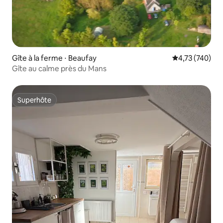
Gîte à la ferme ⋅ Beaufay
Évaluation moy
4,73 (740)
Gîte au calme près du Mans
Superhôte
Superhôte