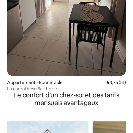
Appartement ⋅ Bonnétable
Évaluation mo
4,75 (51)
La parenthèse Sarthoise
Le confort d'un chez-soi et des tarifs
mensuels avantageux