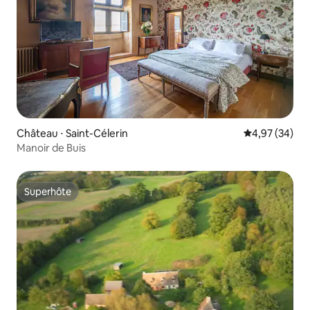
Château ⋅ Saint-Célerin
Évaluation mo
4,97 (34)
Manoir de Buis
Superhôte
Superhôte