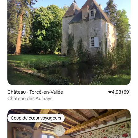
Château ⋅ Torcé-en-Vallée
Évaluation mo
4,93 (69)
Château des Aulnays
Coup de cœur voyageurs
Coup de cœur voyageurs