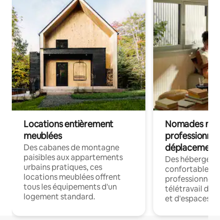
Locations entièrement
Nomades num
meublées
professionnel
déplacement
Des cabanes de montagne
paisibles aux appartements
Des hébergem
urbains pratiques, ces
confortables p
locations meublées offrent
professionnels
tous les équipements d'un
télétravail dis
logement standard.
et d'espaces de