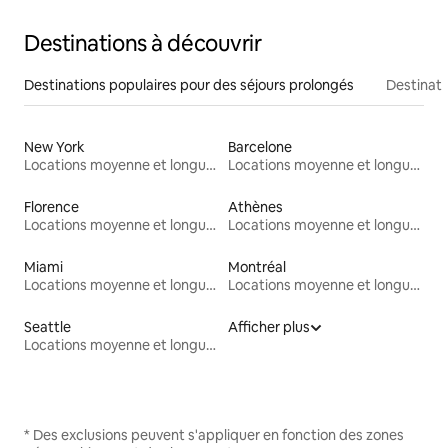
Destinations à découvrir
Destinations populaires pour des séjours prolongés
Destinati
New York
Barcelone
Locations moyenne et longue durée
Locations moyenne et longue durée
Florence
Athènes
Locations moyenne et longue durée
Locations moyenne et longue durée
Miami
Montréal
Locations moyenne et longue durée
Locations moyenne et longue durée
Seattle
Afficher plus
Locations moyenne et longue durée
* Des exclusions peuvent s'appliquer en fonction des zones