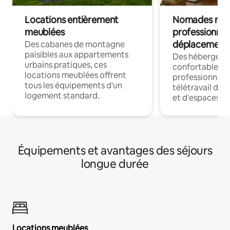
Locations entièrement
Nomades num
meublées
professionnel
déplacement
Des cabanes de montagne
paisibles aux appartements
Des hébergem
urbains pratiques, ces
confortables p
locations meublées offrent
professionnels
tous les équipements d'un
télétravail dis
logement standard.
et d'espaces de
Équipements et avantages des séjours
longue durée
Locations meublées