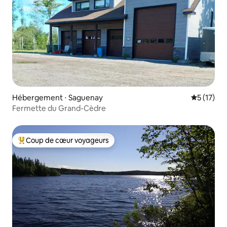
Hébergement ⋅ Saguenay
Évaluation
5 (17)
Fermette du Grand-Cèdre
Coup de cœur voyageurs
Coups de cœur voyageurs les plus appréciés