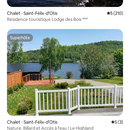
Chalet ⋅ Saint-Félix-d'Otis
Évaluation 
5 (210)
Résidence touristique Lodge des Bois ***
Superhôte
Superhôte
Chalet ⋅ Saint-Félix-d'Otis
Évaluatio
5 (3)
Nature, Billard et Accès à l’eau | Le Highland