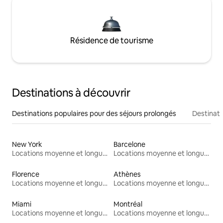
Résidence de tourisme
Destinations à découvrir
Destinations populaires pour des séjours prolongés
Destinati
New York
Barcelone
Locations moyenne et longue durée
Locations moyenne et longue durée
Florence
Athènes
Locations moyenne et longue durée
Locations moyenne et longue durée
Miami
Montréal
Locations moyenne et longue durée
Locations moyenne et longue durée