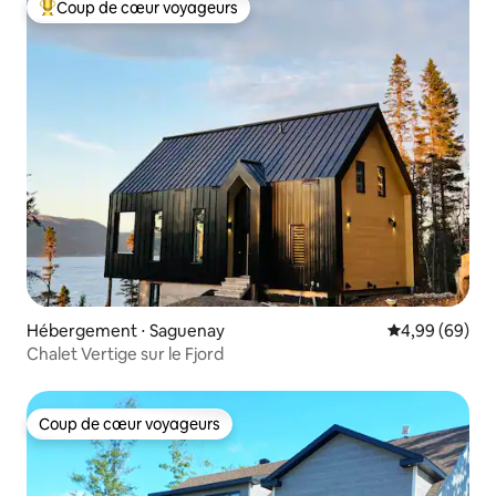
Coup de cœur voyageurs
Coups de cœur voyageurs les plus appréciés
Hébergement ⋅ Saguenay
Évaluation mo
4,99 (69)
Chalet Vertige sur le Fjord
Coup de cœur voyageurs
Coup de cœur voyageurs