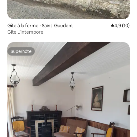
Gîte à la ferme ⋅ Saint-Gaudent
Évaluation m
4,9 (10)
Gîte L’Intemporel
Superhôte
Superhôte