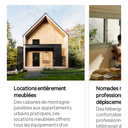
Locations entièrement
Nomades num
meublées
professionnel
déplacement
Des cabanes de montagne
paisibles aux appartements
Des hébergem
urbains pratiques, ces
confortables p
locations meublées offrent
professionnels
tous les équipements d'un
télétravail dis