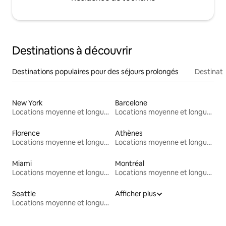
Destinations à découvrir
Destinations populaires pour des séjours prolongés
Destinati
New York
Barcelone
Locations moyenne et longue durée
Locations moyenne et longue durée
Florence
Athènes
Locations moyenne et longue durée
Locations moyenne et longue durée
Miami
Montréal
Locations moyenne et longue durée
Locations moyenne et longue durée
Seattle
Afficher plus
Locations moyenne et longue durée