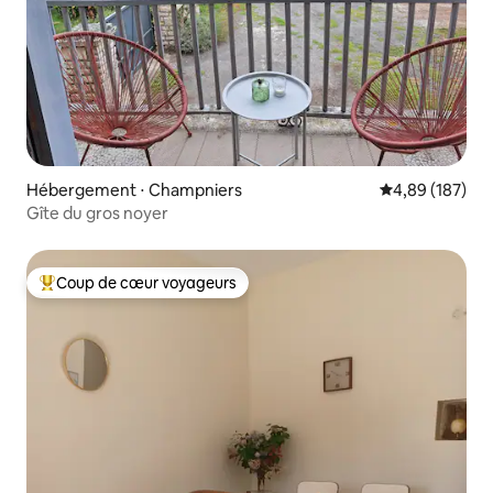
Hébergement ⋅ Champniers
Évaluation moy
4,89 (187)
Gîte du gros noyer
Coup de cœur voyageurs
Coups de cœur voyageurs les plus appréciés