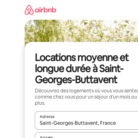
Aller
directement
au
contenu
Locations moyenne et
longue durée à Saint-
Georges-Buttavent
Découvrez des logements où vous vous sente
comme chez vous pour un séjour d'un mois ou
plus.
Adresse
Lorsque les résultats s'affichent, utilisez les flèc
Arrivée