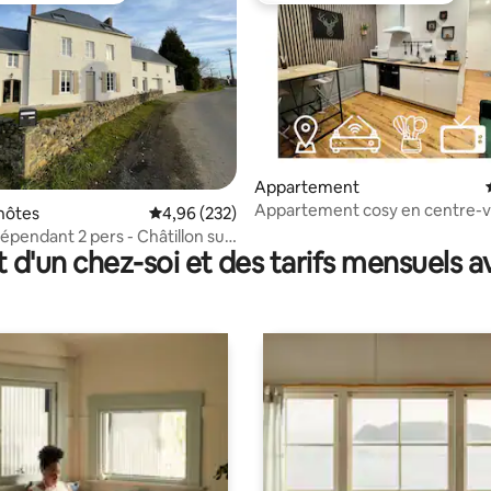
e sur la base de 6 commentaires : 5 sur 5
Appartement
Appartement cosy en centre-vi
hôtes
Évaluation moyenne sur la base de 232 commen
4,96 (232)
dépendant 2 pers - Châtillon sur
t d'un chez-soi et des tarifs mensuels 