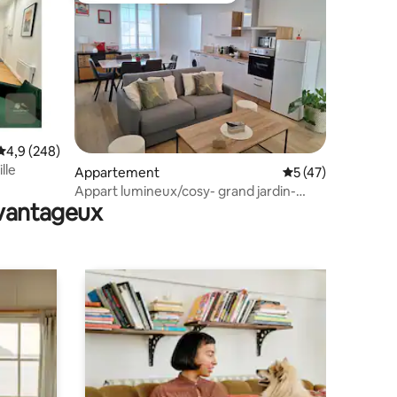
Évaluation moyenne sur la base de 248 commentaires : 4,9 sur 5
4,9 (248)
lle
taires : 4,96 sur 5
Appartement
Évaluation moyenne
5 (47)
Appart lumineux/cosy- grand jardin-
avantageux
centre Mayenne