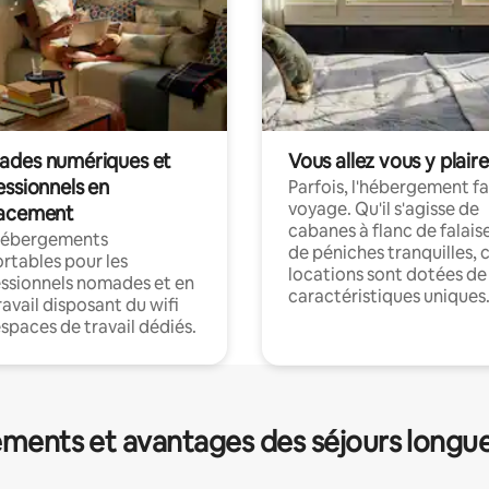
des numériques et
Vous allez vous y plaire
essionnels en
Parfois, l'hébergement fai
voyage. Qu'il s'agisse de
acement
cabanes à flanc de falais
hébergements
de péniches tranquilles, 
rtables pour les
locations sont dotées de
ssionnels nomades et en
caractéristiques uniques
ravail disposant du wifi
espaces de travail dédiés.
ments et avantages des séjours longu