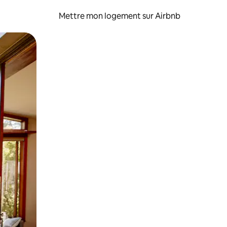
Mettre mon logement sur Airbnb
sant glisser.