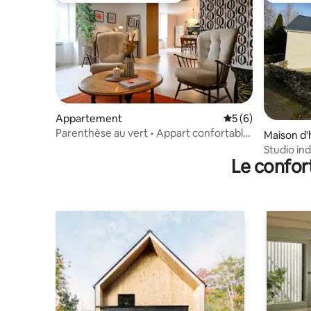
Appartement
Évaluation moyenn
5 (6)
Parenthèse au vert • Appart confortable
Maison d'
4 pers
Studio in
Le confor
Colmont