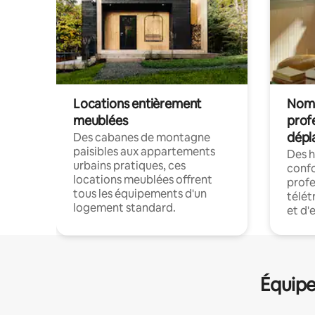
Locations entièrement
Noma
meublées
prof
dépl
Des cabanes de montagne
paisibles aux appartements
Des 
urbains pratiques, ces
confo
locations meublées offrent
profe
tous les équipements d'un
télét
logement standard.
et d'
Équipe