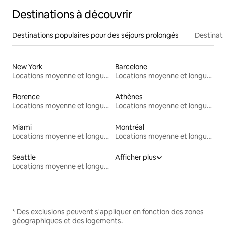
Destinations à découvrir
Destinations populaires pour des séjours prolongés
Destinati
New York
Barcelone
Locations moyenne et longue durée
Locations moyenne et longue durée
Florence
Athènes
Locations moyenne et longue durée
Locations moyenne et longue durée
Miami
Montréal
Locations moyenne et longue durée
Locations moyenne et longue durée
Seattle
Afficher plus
Locations moyenne et longue durée
* Des exclusions peuvent s'appliquer en fonction des zones
géographiques et des logements.