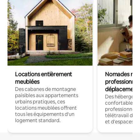
Locations entièrement
Nomades num
meublées
professionnel
déplacement
Des cabanes de montagne
paisibles aux appartements
Des hébergem
urbains pratiques, ces
confortables p
locations meublées offrent
professionnels
tous les équipements d'un
télétravail dis
logement standard.
et d'espaces de