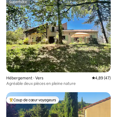
Superhôte
Superhôte
Hébergement ⋅ Vers
Évaluation mo
4,89 (47)
Agréable deux pièces en pleine nature
Coup de cœur voyageurs
Coups de cœur voyageurs les plus appréciés