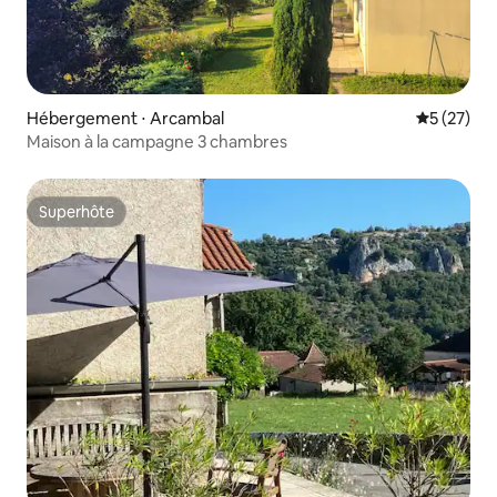
Hébergement ⋅ Arcambal
Évaluation
5 (27)
Maison à la campagne 3 chambres
Superhôte
Superhôte