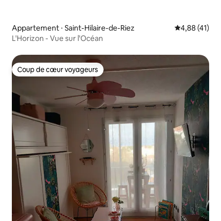
Appartement ⋅ Saint-Hilaire-de-Riez
Évaluation mo
4,88 (41)
L'Horizon - Vue sur l'Océan
Coup de cœur voyageurs
Coup de cœur voyageurs