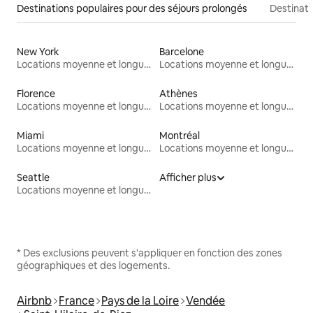
Destinations populaires pour des séjours prolongés
Destinati
New York
Barcelone
Locations moyenne et longue durée
Locations moyenne et longue durée
Florence
Athènes
Locations moyenne et longue durée
Locations moyenne et longue durée
Miami
Montréal
Locations moyenne et longue durée
Locations moyenne et longue durée
Seattle
Afficher plus
Locations moyenne et longue durée
* Des exclusions peuvent s'appliquer en fonction des zones
géographiques et des logements.
Airbnb
France
Pays de la Loire
Vendée