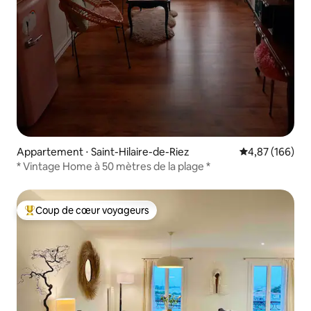
Appartement ⋅ Saint-Hilaire-de-Riez
Évaluation moy
4,87 (166)
* Vintage Home à 50 mètres de la plage *
Coup de cœur voyageurs
Coups de cœur voyageurs les plus appréciés