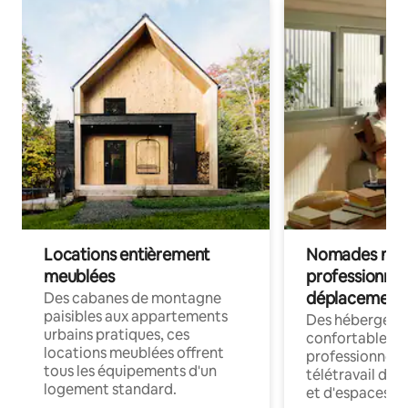
Locations entièrement
Nomades num
meublées
professionnel
déplacement
Des cabanes de montagne
paisibles aux appartements
Des hébergem
urbains pratiques, ces
confortables p
locations meublées offrent
professionnels
tous les équipements d'un
télétravail dis
logement standard.
et d'espaces de