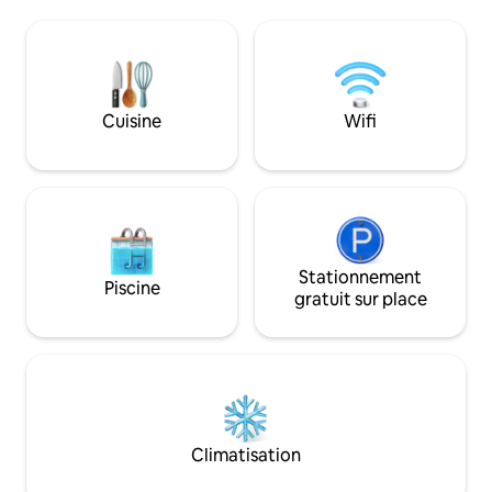
des repas sans effort. Le salon et la salle
à des détails inté
à manger offrent un bel espace
sélectionnés, est 
ensoleillé pour se détendre et se relaxer
l'une des vues natu
après une journée d'activités de plein air.
spectaculaires de 
Les 3 chambres confortables et bien
piscine avec un b
aménagées comprennent 2 lits King Size
mène directement 
Cuisine
Wifi
avec salles de bains privatives et un lit
de vie à double ha
Queen Size avec salle de bains privative.
des espaces de vie
enveloppants.
Stationnement
Piscine
gratuit sur place
Climatisation