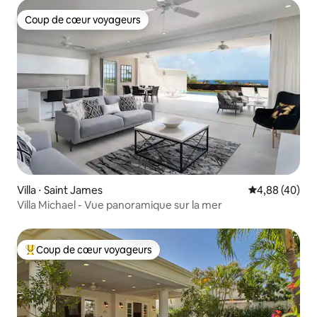
Coup de cœur voyageurs
Coup de cœur voyageurs
Villa ⋅ Saint James
Évaluation mo
4,88 (40)
Villa Michael - Vue panoramique sur la mer
Coup de cœur voyageurs
Coups de cœur voyageurs les plus appréciés