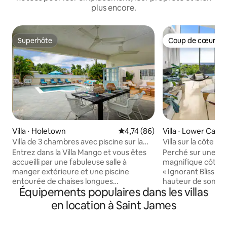
plus encore.
Superhôte
Coup de cœur vo
Superhôte
Coup de cœur vo
Villa ⋅ Holetown
Évaluation moyenne sur la base
4,74 (86)
Villa ⋅ Lower Carlt
Villa de 3 chambres avec piscine sur la
Villa sur la côte o
côte de platine
sur l'océan, 8 cou
Entrez dans la Villa Mango et vous êtes
Perché sur une cr
accueilli par une fabuleuse salle à
magnifique côte o
manger extérieure et une piscine
« Ignorant Bliss » e
entourée de chaises longues
hauteur de son no
Équipements populaires dans les villas
confortables. La cuisine spacieuse vous
villa, et vous oubl
offre un espace généreux pour préparer
d'une autre que le
en location à Saint James
les repas et comprend un îlot pour
superbe architect
permettre à plusieurs chefs de cuisiner
associée à un mob