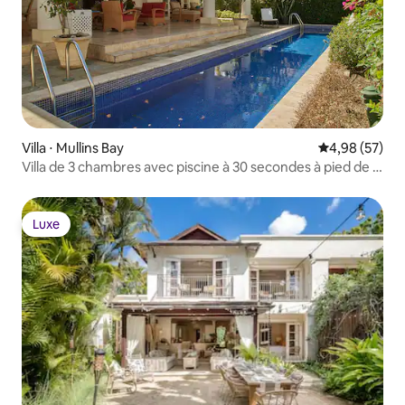
Villa ⋅ Mullins Bay
Évaluation mo
4,98 (57)
Villa de 3 chambres avec piscine à 30 secondes à pied de la
plage
Luxe
Luxe