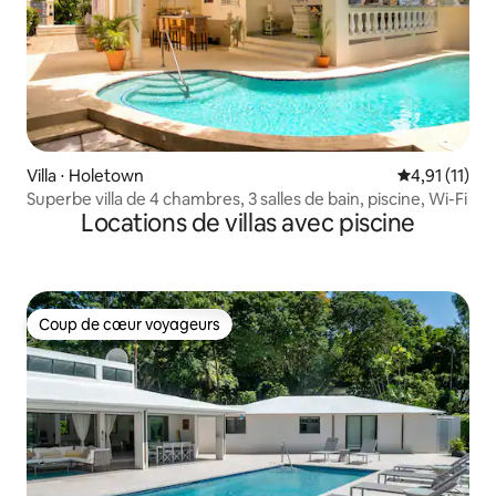
Villa ⋅ Holetown
Évaluation m
4,91 (11)
Superbe villa de 4 chambres, 3 salles de bain, piscine, Wi-Fi
Locations de villas avec piscine
Coup de cœur voyageurs
Coup de cœur voyageurs