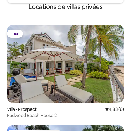
Locations de villas privées
Luxe
Luxe
Villa ⋅ Prospect
Évaluation m
4,83 (6)
Radwood Beach House 2