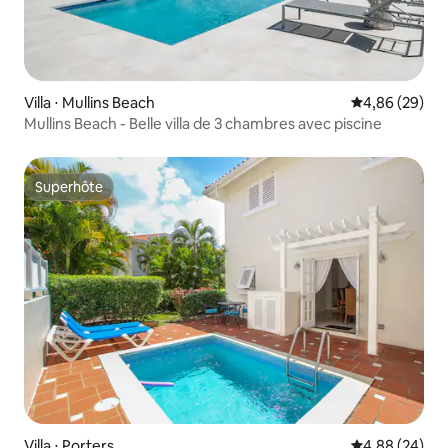
Villa ⋅ Mullins Beach
Évaluation mo
4,86 (29)
Mullins Beach - Belle villa de 3 chambres avec piscine
Superhôte
Superhôte
Villa ⋅ Porters
Évaluation mo
4,88 (24)