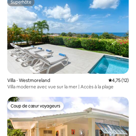
Superhôte
Superhôte
Villa ⋅ Westmoreland
Évaluation mo
4,75 (12)
Villa moderne avec vue sur la mer | Accès à la plage
Coup de cœur voyageurs
Coup de cœur voyageurs