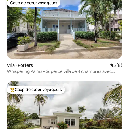
Coup de cœur voyageurs
Coup de cœur voyageurs
Villa ⋅ Porters
Évaluatio
5 (8)
Whispering Palms - Superbe villa de 4 chambres avec
piscine
Coup de cœur voyageurs
Coups de cœur voyageurs les plus appréciés