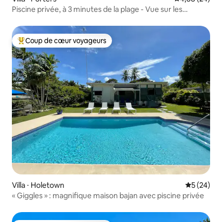
Piscine privée, à 3 minutes de la plage - Vue sur les
tortues 2
Coup de cœur voyageurs
Coups de cœur voyageurs les plus appréciés
Villa ⋅ Holetown
Évaluation
5 (24)
« Giggles » : magnifique maison bajan avec piscine privée