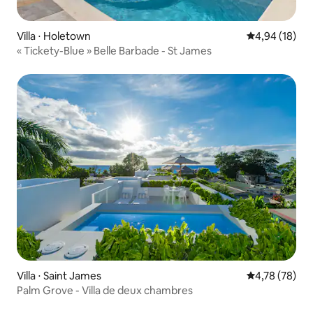
Villa ⋅ Holetown
Évaluation mo
4,94 (18)
« Tickety-Blue » Belle Barbade - St James
Villa ⋅ Saint James
Évaluation mo
4,78 (78)
Palm Grove - Villa de deux chambres