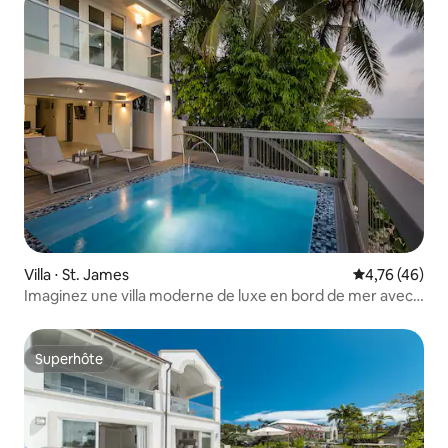
Villa ⋅ St. James
Évaluation mo
4,76 (46)
Imaginez une villa moderne de luxe en bord de mer avec
4 lits
Superhôte
Superhôte