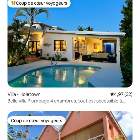
Coup de cœur voyageurs
Coups de cœur voyageurs les plus appréciés
Villa ⋅ Holetown
Évaluation mo
4,97 (32)
Belle villa Plumbago 4 chambres, tout est accessible à
pied !
Coup de cœur voyageurs
Coup de cœur voyageurs