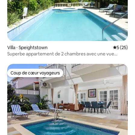
Villa ⋅ Speightstown
Évaluation
5 (25)
Superbe appartement de 2 chambres avec une vue
imprenable sur la mer
Coup de cœur voyageurs
Coup de cœur voyageurs