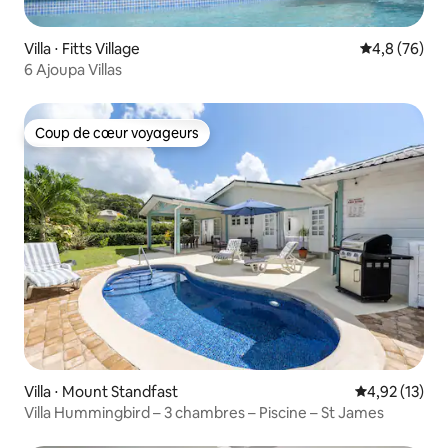
Villa ⋅ Fitts Village
Évaluation m
4,8 (76)
6 Ajoupa Villas
Coup de cœur voyageurs
Coup de cœur voyageurs
Villa ⋅ Mount Standfast
Évaluation mo
4,92 (13)
Villa Hummingbird – 3 chambres – Piscine – St James