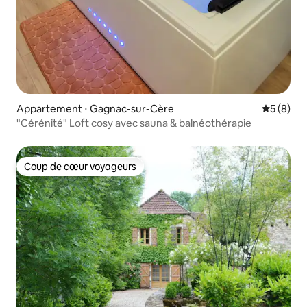
Appartement ⋅ Gagnac-sur-Cère
Évaluatio
5 (8)
"Cérénité" Loft cosy avec sauna & balnéothérapie
Coup de cœur voyageurs
Coup de cœur voyageurs