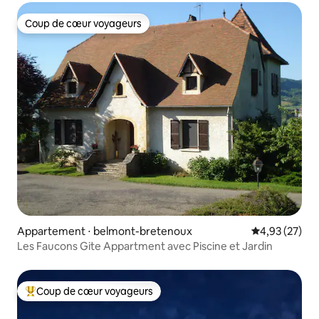
Coup de cœur voyageurs
Coup de cœur voyageurs
Appartement ⋅ belmont-bretenoux
Évaluation mo
4,93 (27)
Les Faucons Gite Appartment avec Piscine et Jardin
Coup de cœur voyageurs
Coups de cœur voyageurs les plus appréciés