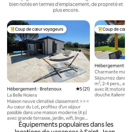
bien notés en termes d'emplacement, de propreté et
plus encore.
Coup de cœur voyageurs
Coup de cœur 
Coups de cœur voyageurs les plus appréciés
Coups de cœur vo
Hébergement ⋅ Sa
e-Presque
Charmante maison
Séjournez dans un
m², 2-4 pers., ac
Hébergement ⋅ Bretenoux
Évaluation moyenne sur la b
5 (21)
avec lit motorisé, 
douche italienne, 
La Belle Noiera
convertible, cuisin
Maison neuve climatisé classement ⭐️⭐️⭐️
TV, poêle à granul
Au cœur du Lot, profitez d’un séjour
jardin, piscine par
paisible dans une maison moderne (4 p)
Idéalement située 
avec grande terrasse, jardin, wifi, linge
et ses marchés an
Équipements populaires dans les
fourni. ✅ finitions haut de gamme,
Gouffre de Padirac
exclusivement pour location ✅