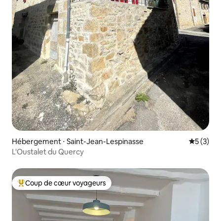
Hébergement ⋅ Saint-Jean-Lespinasse
Évaluatio
5 (3)
L'Oustalet du Quercy
Coup de cœur voyageurs
Coups de cœur voyageurs les plus appréciés