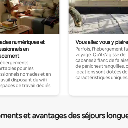
des numériques et
Vous allez vous y plaire
essionnels en
Parfois, l'hébergement fai
voyage. Qu'il s'agisse de
acement
cabanes à flanc de falais
hébergements
de péniches tranquilles, 
rtables pour les
locations sont dotées de
ssionnels nomades et en
caractéristiques uniques
ravail disposant du wifi
espaces de travail dédiés.
ments et avantages des séjours longu