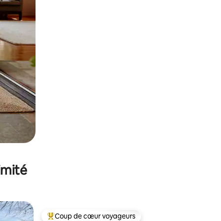
imité
Coup de cœur voyageurs
Coups de cœur voyageurs les plus appréciés