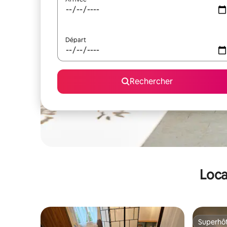
Départ
Rechercher
Loca
Superhô
Superhô