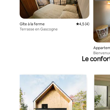
Gîte à la ferme
Évaluation moyenne 
4,5 (4)
Terrasse en Gascogne
Apparte
Bienvenue 
Le confor