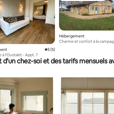
sur la base de 4 commentaires : 4,5 sur 5
Hébergement
Charme et confort à la campag
ment
Évaluation moyenne sur la base de 5 co
5 (5)
à l'Oustalet - Appt. 7
t d'un chez-soi et des tarifs mensuels 