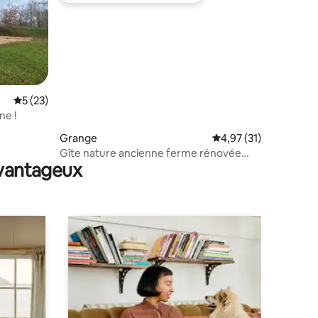
Évaluation moyenne sur la base de 23 commentaires : 5 sur 5
5 (23)
ne !
mmentaires : 5 sur 5
Grange
Évaluation moyenne su
4,97 (31)
Gîte nature ancienne ferme rénovée
avantageux
calme - 4ha