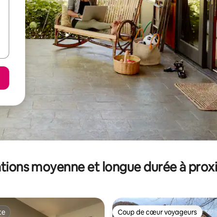
tions moyenne et longue durée à prox
te
Coup de cœur voyageurs
te
Coup de cœur voyageurs