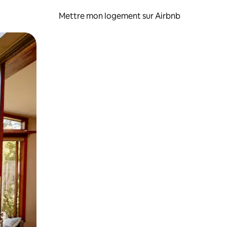
Mettre mon logement sur Airbnb
sant glisser.