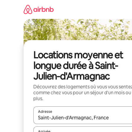
Aller
directement
au
contenu
Locations moyenne et
longue durée à Saint-
Julien-d'Armagnac
Découvrez des logements où vous vous sente
comme chez vous pour un séjour d'un mois ou
plus.
Adresse
Lorsque les résultats s'affichent, utilisez les flèc
Arrivée