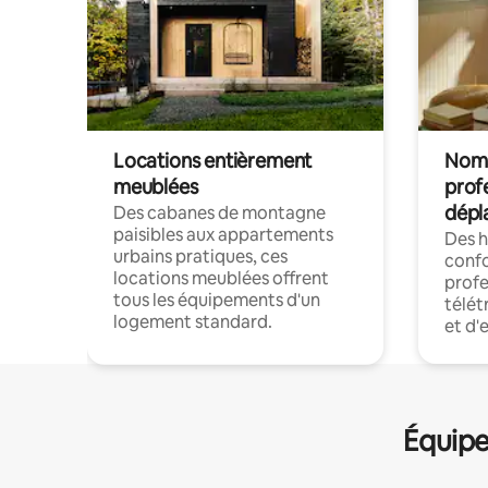
Locations entièrement
Noma
meublées
prof
dépl
Des cabanes de montagne
paisibles aux appartements
Des 
urbains pratiques, ces
confo
locations meublées offrent
profe
tous les équipements d'un
télét
logement standard.
et d'
Équipe