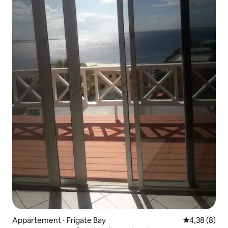
Appartement ⋅ Frigate Bay
Évaluation m
4,38 (8)