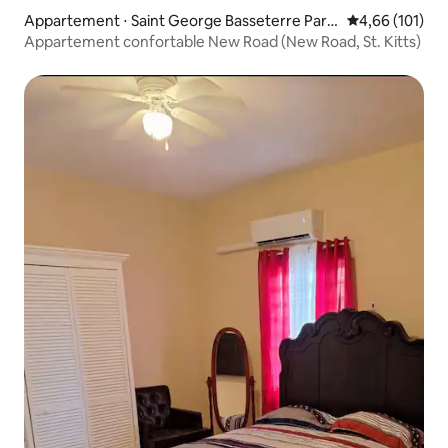
Appartement ⋅ Saint George Basseterre Paris
Évaluation moy
4,66 (101)
h
Appartement confortable New Road (New Road, St. Kitts)