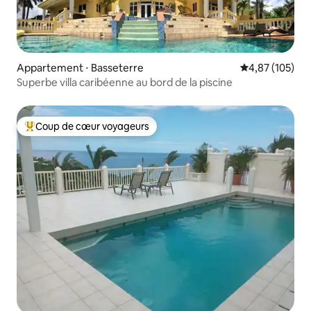
Appartement ⋅ Basseterre
Évaluation moy
4,87 (105)
Superbe villa caribéenne au bord de la piscine
Coup de cœur voyageurs
Coups de cœur voyageurs les plus appréciés