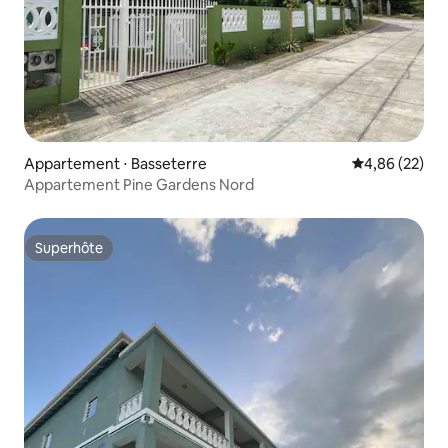
Appartement ⋅ Basseterre
Évaluation mo
4,86 (22)
Appartement Pine Gardens Nord
Superhôte
Superhôte