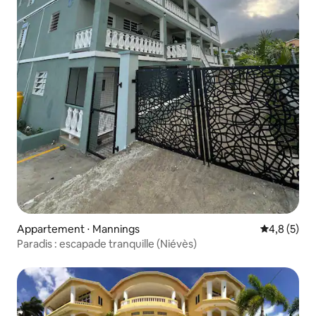
Appartement ⋅ Mannings
Évaluation 
4,8 (5)
Paradis : escapade tranquille (Niévès)