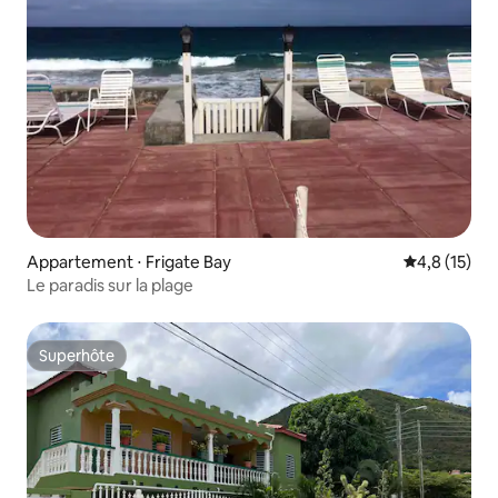
Appartement ⋅ Frigate Bay
Évaluation m
4,8 (15)
Le paradis sur la plage
Superhôte
Superhôte