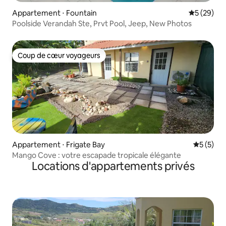
Appartement ⋅ Fountain
Évaluation
5 (29)
Poolside Verandah Ste, Prvt Pool, Jeep, New Photos
Coup de cœur voyageurs
Coup de cœur voyageurs
Appartement ⋅ Frigate Bay
Évaluatio
5 (5)
Mango Cove : votre escapade tropicale élégante
Locations d'appartements privés