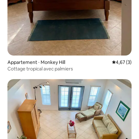
Appartement ⋅ Monkey Hill
Évaluation m
4,67 (3)
Cottage tropical avec palmiers