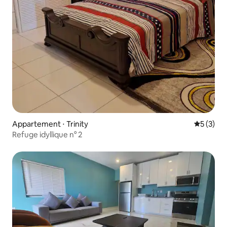
Appartement ⋅ Trinity
Évaluatio
5 (3)
Refuge idyllique n° 2