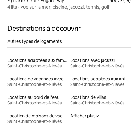
Appartement ⋅ Frigate Bay
Évaluation mo
4,73 (15)
4 lits - vue sur la mer, piscine, jacuzzi, tennis, golf
Destinations à découvrir
Autres types de logements
Locations adaptées aux familles
Locations avec jacuzzi
Saint-Christophe-et-Niévès
Saint-Christophe-et-Niévès
Locations de vacances avec piscine
Locations adaptées aux animaux
Saint-Christophe-et-Niévès
Saint-Christophe-et-Niévès
Locations au bord de l'eau
Locations de villas
Saint-Christophe-et-Niévès
Saint-Christophe-et-Niévès
Location de maisons de vacances
Afficher plus
Saint-Christophe-et-Niévès