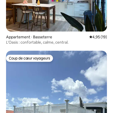
Appartement ⋅ Basseterre
Évaluation mo
4,95 (19)
L'Oasis : confortable, calme, central.
Coup de cœur voyageurs
Coup de cœur voyageurs