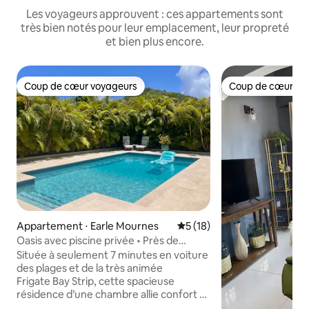
Les voyageurs approuvent : ces appartements sont
très bien notés pour leur emplacement, leur propreté
et bien plus encore.
Coup de cœur voyageurs
Coup de cœur vo
Coup de cœur voyageurs
Coup de cœur vo
Appartement ⋅ Earle Mournes
Évaluation moyenne sur la b
5 (18)
Oasis avec piscine privée • Près de
Frigate Bay • Barbecue et repas
Située à seulement 7 minutes en voiture
des plages et de la très animée
Frigate Bay Strip, cette spacieuse
résidence d’une chambre allie confort et
tranquillité. Situé dans un quartier