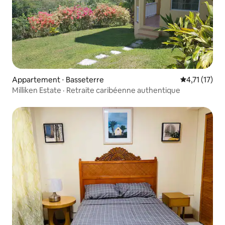
Appartement ⋅ Basseterre
Évaluation m
4,71 (17)
Milliken Estate · Retraite caribéenne authentique