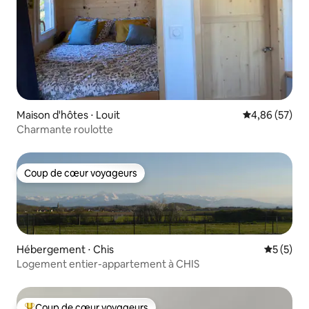
Maison d'hôtes ⋅ Louit
Évaluation mo
4,86 (57)
Charmante roulotte
Coup de cœur voyageurs
Coup de cœur voyageurs
Hébergement ⋅ Chis
Évaluatio
5 (5)
Logement entier-appartement à CHIS
Coup de cœur voyageurs