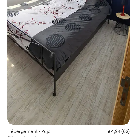
Hébergement ⋅ Pujo
Évaluation mo
4,94 (62)