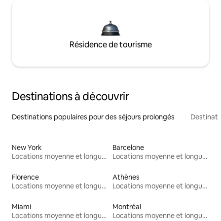
Résidence de tourisme
Destinations à découvrir
Destinations populaires pour des séjours prolongés
Destinati
New York
Barcelone
Locations moyenne et longue durée
Locations moyenne et longue durée
Florence
Athènes
Locations moyenne et longue durée
Locations moyenne et longue durée
Miami
Montréal
Locations moyenne et longue durée
Locations moyenne et longue durée