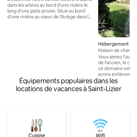
dans les arbres au bord d'une rivière le
long d'une piste privée. Situé au bord
d'une rivière au cœur de l'Ariège dans les
Pyrénées françaises, un trésor de
beauté naturelle, d'histoire médiévale et
de charme rural authentique. Situé en
bordure du village, il est possible de
Hébergement ⋅ Sai
marcher jusqu'à une boulangerie et des
Maison de charme
magasins locaux en 30 minutes le long
vue St-Lizier
Vous aimez l’authe
d'un sentier pittoresque au bord de la
de l’ancien, le cal
rivière. Ce séjour unique offre un
ce domaine est fait p
mélange de charme vintage et de
avons entièrement
confort moderne.
Équipements populaires dans les
de 1818 tout en c
rustique à la française. Au c
locations de vacances à Saint-Lizier
Pyrénées ariégeoi
verdure du Cousera
plusieurs hectares
unique sur la cité 
vous accueille pou
! Idéal pour les familles, les enfants,les
amoureux de la n
Cuisine
Wifi