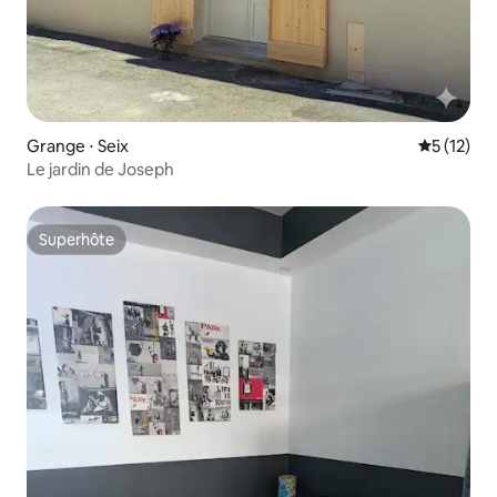
Grange ⋅ Seix
Évaluation
5 (12)
Le jardin de Joseph
Superhôte
Superhôte