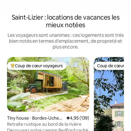
Saint-Lizier : locations de vacances les
mieux notées
Les voyageurs sont unanimes : ces logements sont très
bien notés en termes d'emplacement, de propreté et
plus encore.
Coup de cœur voyageurs
Coup de cœur vo
Coups de cœur voyageurs les plus appréciés
Coup de cœur vo
Tiny house ⋅ Bordes-Uchent
Évaluation moyenne sur la base 
4,95 (139)
ein
Retraite rustique au bord de la rivière
Découvrez notre camion Bedford caché