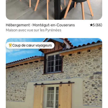
Hébergement ⋅ Montégut-en-Couserans
Évaluation
5 (66)
Maison avec vue sur les Pyrénées
Coup de cœur voyageurs
Coups de cœur voyageurs les plus appréciés