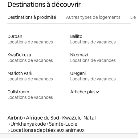
Destinations à découvrir
Destinations à proximité
Autres types de logements
Lie
Durban
Ballito
Locations de vacances
Locations de vacances
KwaDukuza
Nkomazi
Locations de vacances
Locations de vacances
Marloth Park
UMgeni
Locations de vacances
Locations de vacances
Dullstroom
Afficher plus
Locations de vacances
Airbnb
Afrique du Sud
KwaZulu-Natal
Umkhanyakude
Sainte-Lucie
Locations adaptées aux animaux