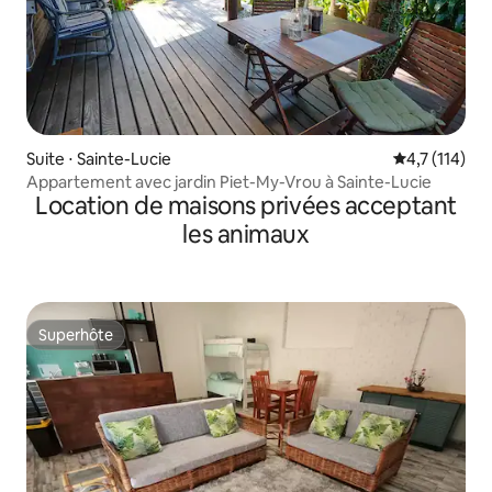
Suite ⋅ Sainte-Lucie
Évaluation m
4,7 (114)
Appartement avec jardin Piet-My-Vrou à Sainte-Lucie
Location de maisons privées acceptant
les animaux
Superhôte
Superhôte