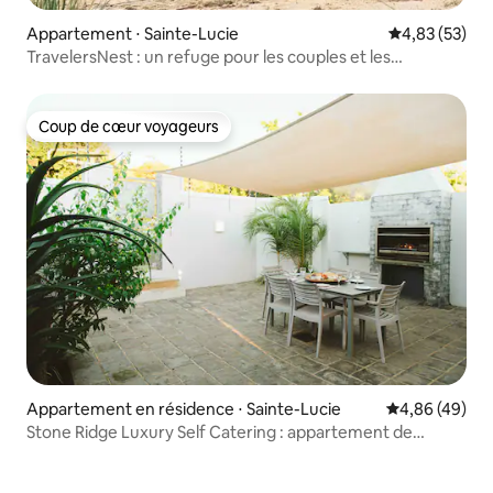
Appartement ⋅ Sainte-Lucie
Évaluation mo
4,83 (53)
TravelersNest : un refuge pour les couples et les
ornithologues
Coup de cœur voyageurs
Coup de cœur voyageurs
Appartement en résidence ⋅ Sainte-Lucie
Évaluation mo
4,86 (49)
Stone Ridge Luxury Self Catering : appartement de
2 chambres