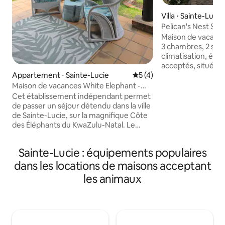
Villa ⋅ Sainte-Lucie
Pelican's Nest St 
vacances privée
Maison de vacances
3 chambres, 2 salle
climatisation, éne
acceptés, située 
Appartement ⋅ Sainte-Lucie
Évaluation moyenne sur la 
5 (4)
avec un accès faci
marche de la plage
Maison de vacances White Elephant -
supermarchés et du
Unité standard
Cet établissement indépendant permet
qui fait de Pelican
de passer un séjour détendu dans la ville
choix pour des v
de Sainte-Lucie, sur la magnifique Côte
famille ! La maison
des Éléphants du KwaZulu-Natal. Le
piscine étincelant
logement principal standard avec piscine
divertissement av
se compose de deux chambres avec
Sainte-Lucie : équipements populaires
coulissantes mena
salle de bain privative, chacune dotée
où vous pourrez p
d’un lit king size ; d’une kitchenette
dans les locations de maisons acceptant
de soleil ou d'un 
entièrement équipée avec cuisinière à
les animaux
famille et entre am
2 plaques et réfrigérateur-congélateur ;
d’une salle à manger et d’un salon. Les
chambres sont équipées de ventilateurs
au plafond. Les deux chambres donnent
sur une véranda ouverte avec piscine