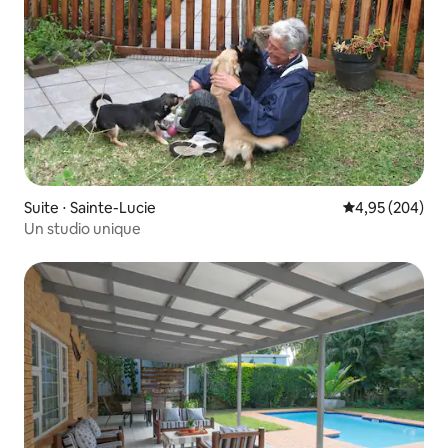
Suite ⋅ Sainte-Lucie
Évaluation moy
4,95 (204)
Un studio unique