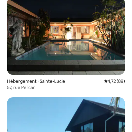
Hébergement ⋅ Sainte-Lucie
Évaluation mo
4,72 (89)
57, rue Pelican