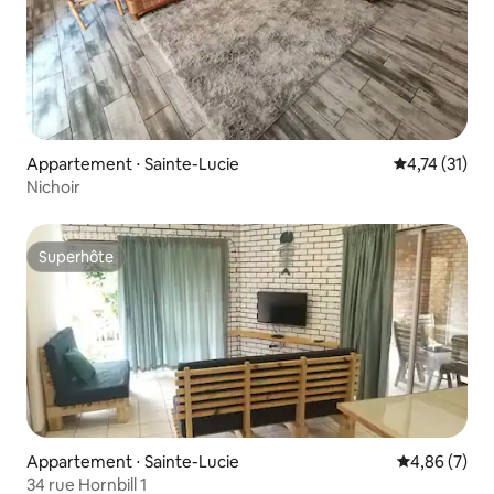
Appartement ⋅ Sainte-Lucie
Évaluation mo
4,74 (31)
Nichoir
Superhôte
Superhôte
Appartement ⋅ Sainte-Lucie
Évaluation m
4,86 (7)
34 rue Hornbill 1