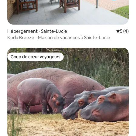
Hébergement ⋅ Sainte-Lucie
Évaluatio
5 (4)
Kuda Breeze - Maison de vacances à Sainte-Lucie
Coup de cœur voyageurs
Coup de cœur voyageurs