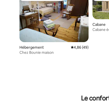
Cabane
Cabane éc
Hébergement
Évaluation moyenne sur
4,86 (49)
Chez Bounie maison
Le confor