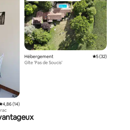
entaires : 4,9 sur 5
Hébergement
Évaluation moyenne
5 (32)
Gîte 'Pas de Soucis'
Évaluation moyenne sur la base de 14 commentaires : 4,86 sur 5
4,86 (14)
érac
avantageux