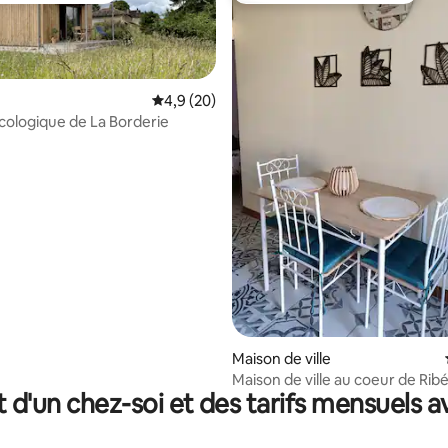
Évaluation moyenne sur la base de 20 comm
4,9 (20)
ologique de La Borderie
 la base de 49 commentaires : 4,86 sur 5
Maison de ville
Maison de ville au coeur de Rib
t d'un chez-soi et des tarifs mensuels 