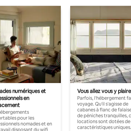
des numériques et
Vous allez vous y plaire
essionnels en
Parfois, l'hébergement fai
voyage. Qu'il s'agisse de
acement
cabanes à flanc de falais
hébergements
de péniches tranquilles, 
rtables pour les
locations sont dotées de
ssionnels nomades et en
caractéristiques uniques
ravail disposant du wifi