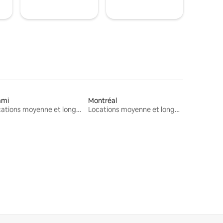
ami
Montréal
Locations moyenne et longue durée
Locations moyenne et longue durée