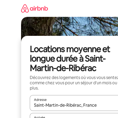
Aller
directement
au
contenu
Locations moyenne et
longue durée à Saint-
Martin-de-Ribérac
Découvrez des logements où vous vous sente
comme chez vous pour un séjour d'un mois ou
plus.
Adresse
Lorsque les résultats s'affichent, utilisez les flèc
Arrivée