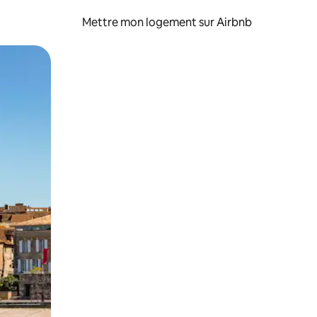
Mettre mon logement sur Airbnb
sant glisser.