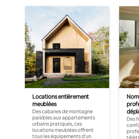
Locations entièrement
Noma
meublées
prof
dépl
Des cabanes de montagne
paisibles aux appartements
Des 
urbains pratiques, ces
confo
locations meublées offrent
profe
tous les équipements d'un
télét