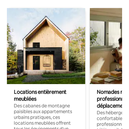
Locations entièrement
Nomades num
meublées
professionnel
déplacement
Des cabanes de montagne
paisibles aux appartements
Des hébergem
urbains pratiques, ces
confortables p
locations meublées offrent
professionnels
tous les équipements d'un