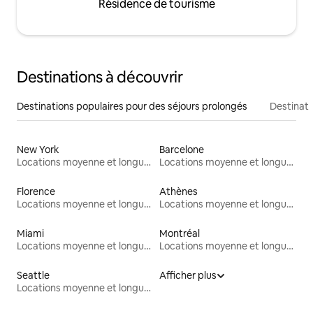
Résidence de tourisme
Destinations à découvrir
Destinations populaires pour des séjours prolongés
Destinati
New York
Barcelone
Locations moyenne et longue durée
Locations moyenne et longue durée
Florence
Athènes
Locations moyenne et longue durée
Locations moyenne et longue durée
Miami
Montréal
Locations moyenne et longue durée
Locations moyenne et longue durée
Seattle
Afficher plus
Locations moyenne et longue durée