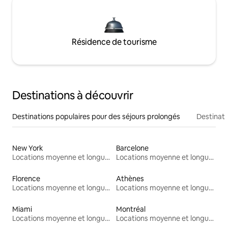
Résidence de tourisme
Destinations à découvrir
Destinations populaires pour des séjours prolongés
Destinati
New York
Barcelone
Locations moyenne et longue durée
Locations moyenne et longue durée
Florence
Athènes
Locations moyenne et longue durée
Locations moyenne et longue durée
Miami
Montréal
Locations moyenne et longue durée
Locations moyenne et longue durée