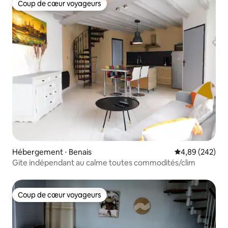
Coup de cœur voyageurs
Coup de cœur voyageurs
Hébergement ⋅ Benais
Évaluation moy
4,89 (242)
Gite indépendant au calme toutes commodités/clim
Coup de cœur voyageurs
Coup de cœur voyageurs