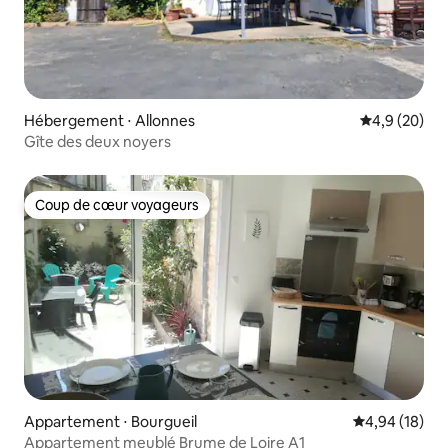
Hébergement ⋅ Allonnes
Évaluation m
4,9 (20)
Gîte des deux noyers
Coup de cœur voyageurs
Coup de cœur voyageurs
Appartement ⋅ Bourgueil
Évaluation mo
4,94 (18)
Appartement meublé Brume de Loire A1