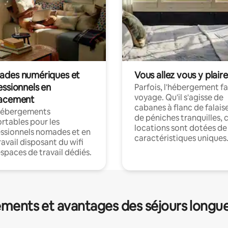
des numériques et
Vous allez vous y plaire
essionnels en
Parfois, l'hébergement fai
voyage. Qu'il s'agisse de
acement
cabanes à flanc de falais
hébergements
de péniches tranquilles, 
rtables pour les
locations sont dotées de
ssionnels nomades et en
caractéristiques uniques
ravail disposant du wifi
espaces de travail dédiés.
ments et avantages des séjours longu