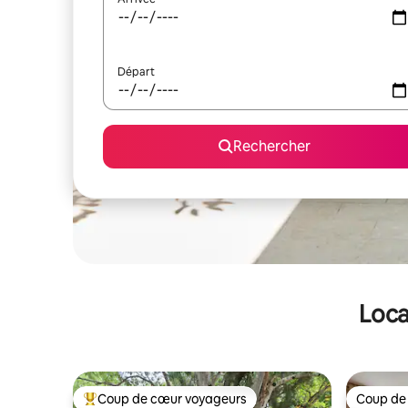
Départ
Rechercher
Loca
Coup de cœur voyageurs
Coup de
Coups de cœur voyageurs les plus appréciés
Coup de