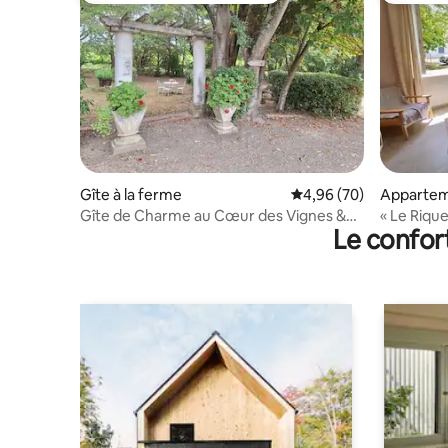
Gîte à la ferme
Évaluation moyenne sur
4,96 (70)
Apparte
Gîte de Charme au Cœur des Vignes &
« Le Rique
Le confor
Canal du Midi
parking