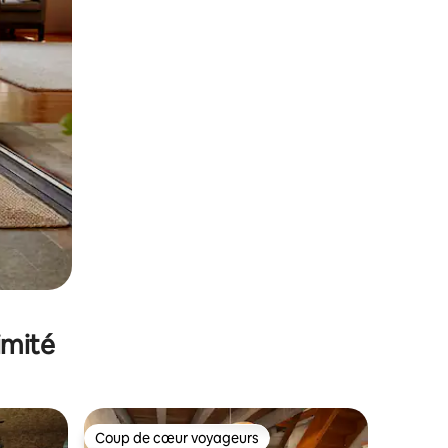
imité
Coup de cœur voyageurs
lus appréciés
Coup de cœur voyageurs