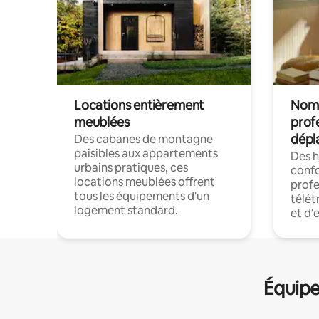
Locations entièrement
Noma
meublées
prof
dépl
Des cabanes de montagne
paisibles aux appartements
Des 
urbains pratiques, ces
confo
locations meublées offrent
profe
tous les équipements d'un
télét
logement standard.
et d'
Équipe