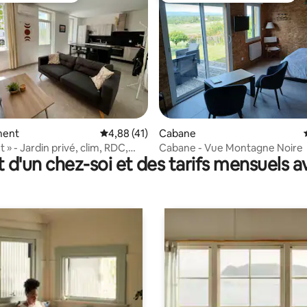
 la base de 70 commentaires : 4,96 sur 5
ment
Évaluation moyenne sur la base de 41 comme
4,88 (41)
Cabane
t » - Jardin privé, clim, RDC,
Cabane - Vue Montagne Noire
t d'un chez-soi et des tarifs mensuels 