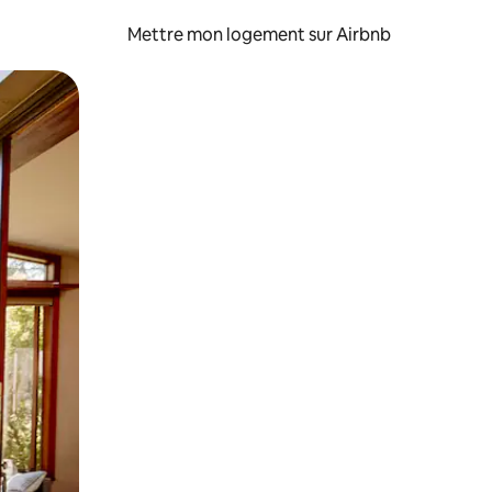
Mettre mon logement sur Airbnb
sant glisser.