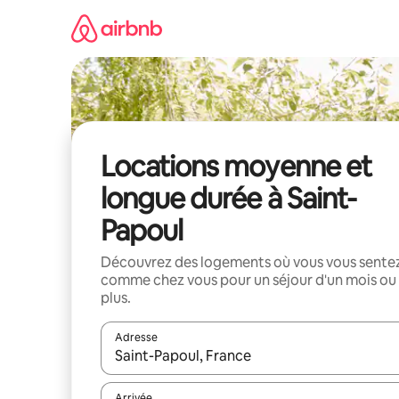
Aller
directement
au
contenu
Locations moyenne et
longue durée à Saint-
Papoul
Découvrez des logements où vous vous sente
comme chez vous pour un séjour d'un mois ou
plus.
Adresse
Lorsque les résultats s'affichent, utilisez les flèc
Arrivée