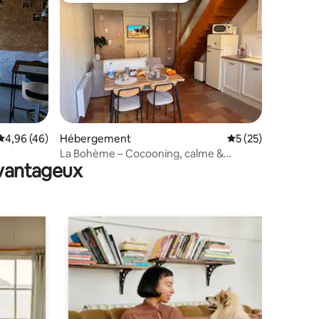
ntaires : 4,88 sur 5
Évaluation moyenne sur la base de 46 commentaires : 4,96 sur 5
4,96 (46)
Hébergement
Évaluation moyenne
5 (25)
La Bohème – Cocooning, calme &
avantageux
confort