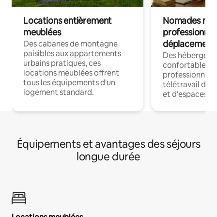
Locations entièrement
Nomades num
meublées
professionnel
déplacement
Des cabanes de montagne
paisibles aux appartements
Des hébergem
urbains pratiques, ces
confortables p
locations meublées offrent
professionnels
tous les équipements d'un
télétravail dis
logement standard.
et d'espaces de
Équipements et avantages des séjours
longue durée