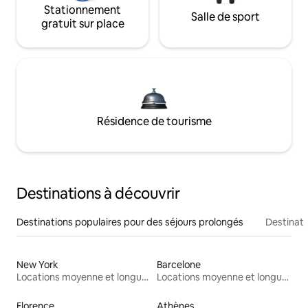
Stationnement
Salle de sport
gratuit sur place
Résidence de tourisme
Destinations à découvrir
Destinations populaires pour des séjours prolongés
Destinati
New York
Barcelone
Locations moyenne et longue durée
Locations moyenne et longue durée
Florence
Athènes