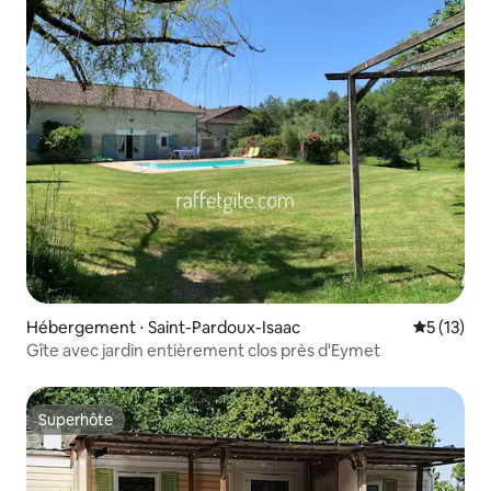
Hébergement ⋅ Saint-Pardoux-Isaac
Évaluation
5 (13)
Gîte avec jardin entièrement clos près d'Eymet
Superhôte
Superhôte