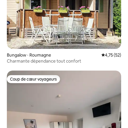
Bungalow ⋅ Roumagne
Évaluation mo
4,75 (52)
Charmante dépendance tout confort
Coup de cœur voyageurs
Coup de cœur voyageurs