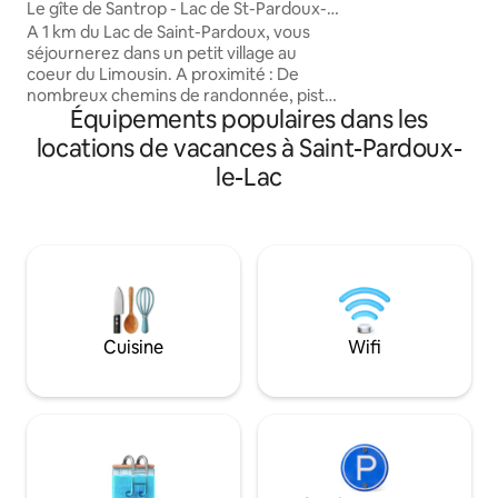
Le gîte de Santrop - Lac de St-Pardoux-
Proche A20
A 1 km du Lac de Saint-Pardoux, vous
séjournerez dans un petit village au
coeur du Limousin. A proximité : De
nombreux chemins de randonnée, piste
Équipements populaires dans les
cyclable, pêche, baignades et piscine
couverte. ⛱️ Activités saisonnières :
locations de vacances à Saint-Pardoux-
Plage de Santrop : - Aqua park -
le-Lac
Accrobranche - Pédalo Plage de
Chabanne : - Canoë, paddle, voile -
Trottinettes électriques - VTT Plage de
Fréaudour 6km : - Wake park - Téléski -
Ski nautique - Bouée tractée Idéal pour
un séjour détente pour toute la famille.
A20 5mn
Cuisine
Wifi