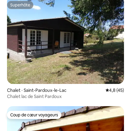
Superhôte
Superhôte
Chalet ⋅ Saint-Pardoux-le-Lac
Évaluation m
4,8 (45)
Chalet lac de Saint Pardoux
Coup de cœur voyageurs
Coup de cœur voyageurs