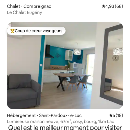
Chalet ⋅ Compreignac
Évaluation mo
4,93 (68)
Le Chalet Eugény
Coup de cœur voyageurs
Coups de cœur voyageurs les plus appréciés
Hébergement ⋅ Saint-Pardoux-le-Lac
Évaluation
5 (18)
Lumineuse maison neuve, 67m², cosy, bourg, 1km Lac
Quel est le meilleur moment pour visiter