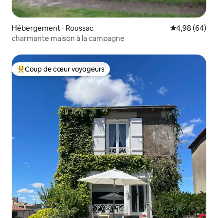
Hébergement ⋅ Roussac
Évaluation mo
4,98 (64)
charmante maison à la campagne
Coup de cœur voyageurs
Coups de cœur voyageurs les plus appréciés