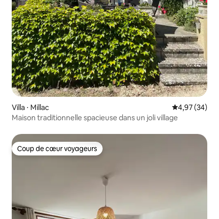
Villa ⋅ Millac
Évaluation mo
4,97 (34)
Maison traditionnelle spacieuse dans un joli village
Coup de cœur voyageurs
Coup de cœur voyageurs