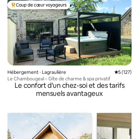
Coup de cœur voyageurs
Coups de cœur voyageurs les plus appréciés
Hébergement ⋅ Lagraulière
Évaluation 
5 (127)
Le Chambougeal – Gîte de charme & spa privatif
Le confort d'un chez-soi et des tarifs
mensuels avantageux