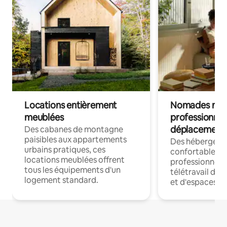
Locations entièrement
Nomades num
meublées
professionnel
déplacement
Des cabanes de montagne
paisibles aux appartements
Des hébergem
urbains pratiques, ces
confortables p
locations meublées offrent
professionnels
tous les équipements d'un
télétravail dis
logement standard.
et d'espaces de