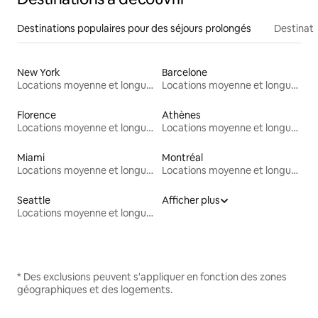
Destinations populaires pour des séjours prolongés
Destinati
New York
Barcelone
Locations moyenne et longue durée
Locations moyenne et longue durée
Florence
Athènes
Locations moyenne et longue durée
Locations moyenne et longue durée
Miami
Montréal
Locations moyenne et longue durée
Locations moyenne et longue durée
Seattle
Afficher plus
Locations moyenne et longue durée
* Des exclusions peuvent s'appliquer en fonction des zones
géographiques et des logements.