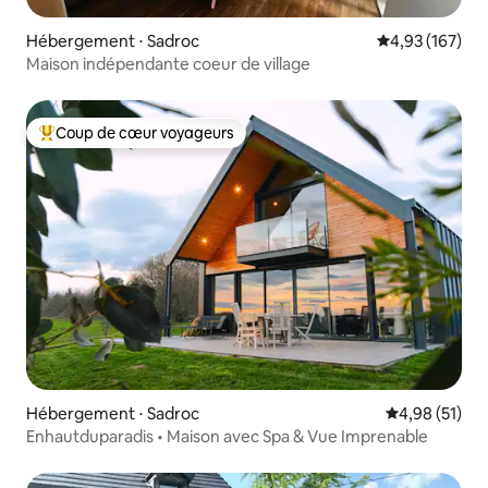
Hébergement ⋅ Sadroc
Évaluation moy
4,93 (167)
Maison indépendante coeur de village
Coup de cœur voyageurs
Coups de cœur voyageurs les plus appréciés
Hébergement ⋅ Sadroc
Évaluation mo
4,98 (51)
Enhautduparadis • Maison avec Spa & Vue Imprenable