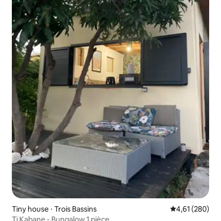
Tiny house ⋅ Trois Bassins
Évaluation moy
4,61 (280)
Ti Kabane - Bungalow 1 pièce