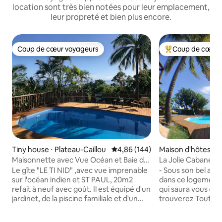
location sont très bien notées pour leur emplacement,
leur propreté et bien plus encore.
Coup de cœur voyageurs
Coup de cœur 
Coup de cœur voyageurs
Coups de cœur vo
Tiny house ⋅ Plateau-Caillou
Évaluation moyenne sur la base 
4,86 (144)
Maison d'hôtes ⋅ S
Maisonnette avec Vue Océan et Baie de
La Jolie Cabane T2 
ST Paul
Le gîte "LE TI NID" ,avec vue imprenable
- Sous son bel ar
sur l'océan indien et ST PAUL, 20m2
dans ce logement 
refait à neuf avec goût. Il est équipé d'un
qui saura vous cocoone
jardinet, de la piscine familiale et d'un
trouverez Tout le 
accès privé. La piscine est chauffée et la
nature tropicale. A 4 mn de St Leu ville,
chambre est climatisée. La nuit sous les
front de mer et lago