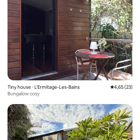
Tiny house ⋅ L'Ermitage-Les-Bains
Évaluation mo
4,65 (23)
Bungalow cosy