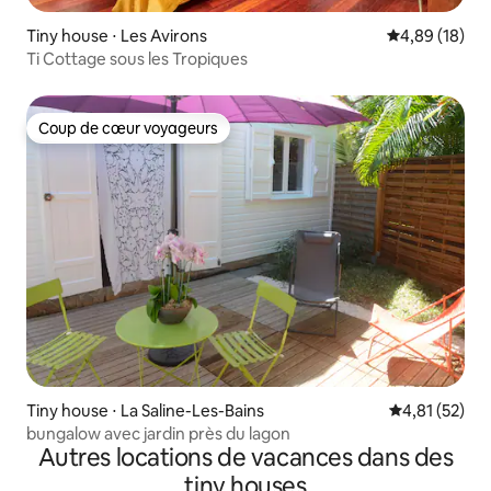
Tiny house ⋅ Les Avirons
Évaluation mo
4,89 (18)
Ti Cottage sous les Tropiques
Coup de cœur voyageurs
Coup de cœur voyageurs
Tiny house ⋅ La Saline-Les-Bains
Évaluation mo
4,81 (52)
bungalow avec jardin près du lagon
Autres locations de vacances dans des
tiny houses