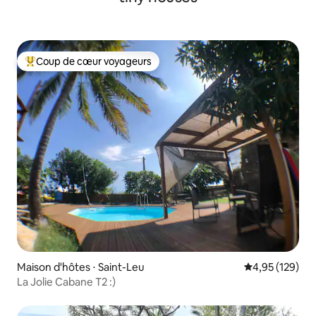
Coup de cœur voyageurs
Coups de cœur voyageurs les plus appréciés
Maison d'hôtes ⋅ Saint-Leu
Évaluation moy
4,95 (129)
La Jolie Cabane T2 :)