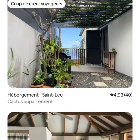
Coup de cœur voyageurs
Coup de cœur voyageurs
Hébergement ⋅ Saint-Leu
Évaluation mo
4,93 (40)
Cactus appartement