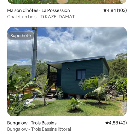
Maison d'hôtes ⋅ La Possession
Évaluation moy
4,84 (103)
Chalet en bois ...Ti KAZE..DAMAT..
Superhôte
Superhôte
Bungalow ⋅ Trois Bassins
Évaluation mo
4,88 (42)
Bungalow - Trois Bassins littoral