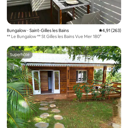
Bungalow ⋅ Saint-Gilles les Bains
Évaluation moy
4,91 (263)
** Le Bungalow ** St Gilles les Bains Vue Mer 180°
Superhôte
Superhôte