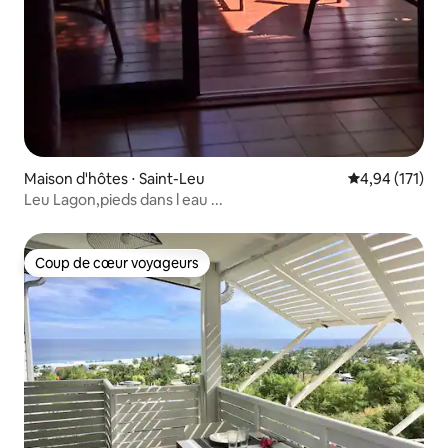
Maison d'hôtes ⋅ Saint-Leu
Évaluation moy
4,94 (171)
Leu Lagon,pieds dans l eau ...
Coup de cœur voyageurs
Coup de cœur voyageurs