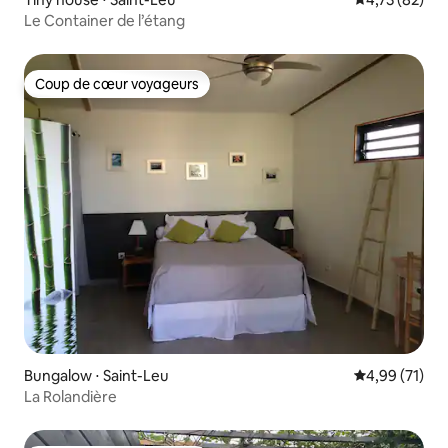
Le Container de l’étang
Coup de cœur voyageurs
Coup de cœur voyageurs
Bungalow ⋅ Saint-Leu
Évaluation mo
4,99 (71)
La Rolandière