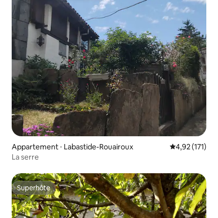
Appartement ⋅ Labastide-Rouairoux
Évaluation moy
4,92 (171)
La serre
Superhôte
Superhôte