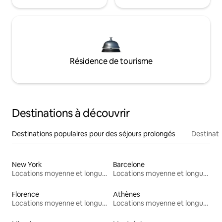
Résidence de tourisme
Destinations à découvrir
Destinations populaires pour des séjours prolongés
Destinati
New York
Barcelone
Locations moyenne et longue durée
Locations moyenne et longue durée
Florence
Athènes
Locations moyenne et longue durée
Locations moyenne et longue durée