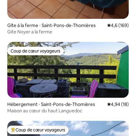
Gîte à la ferme ⋅ Saint-Pons-de-Thomières
Évaluation mo
4,6 (169)
Gite Noyer a la ferme
Coup de cœur voyageurs
Coup de cœur voyageurs
Hébergement ⋅ Saint-Pons-de-Thomières
Évaluation mo
4,94 (18)
Maison au cœur du haut Languedoc
Coup de cœur voyageurs
Coups de cœur voyageurs les plus appréciés