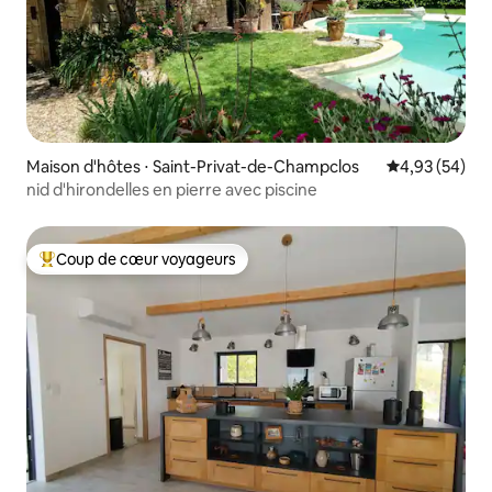
Maison d'hôtes ⋅ Saint-Privat-de-Champclos
Évaluation mo
4,93 (54)
nid d'hirondelles en pierre avec piscine
Coup de cœur voyageurs
Coups de cœur voyageurs les plus appréciés