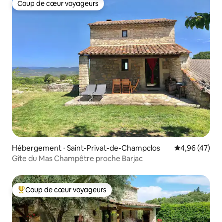
Coup de cœur voyageurs
Coup de cœur voyageurs
Hébergement ⋅ Saint-Privat-de-Champclos
Évaluation mo
4,96 (47)
Gîte du Mas Champêtre proche Barjac
Coup de cœur voyageurs
Coups de cœur voyageurs les plus appréciés