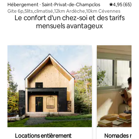
Hébergement ⋅ Saint-Privat-de-Champclos
Évaluation mo
4,95 (65)
Gite 6p,5lits,climatisé,12km Ardèche,10km Cévennes
Le confort d'un chez-soi et des tarifs
mensuels avantageux
Locations entièrement
Nomades num