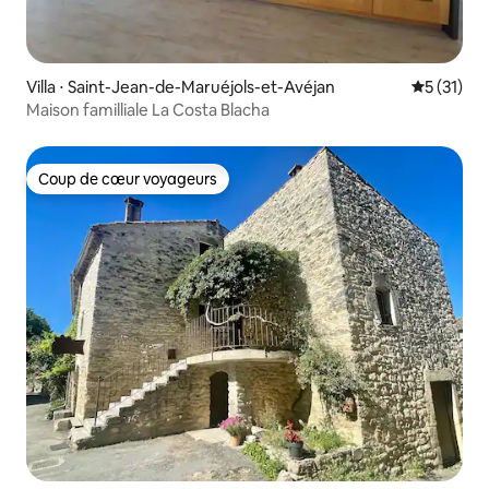
Villa ⋅ Saint-Jean-de-Maruéjols-et-Avéjan
Évaluation
5 (31)
Maison familliale La Costa Blacha
Coup de cœur voyageurs
Coup de cœur voyageurs