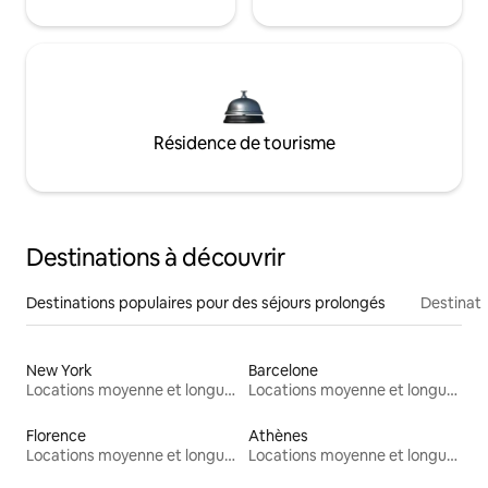
Résidence de tourisme
Destinations à découvrir
Destinations populaires pour des séjours prolongés
Destinati
New York
Barcelone
Locations moyenne et longue durée
Locations moyenne et longue durée
Florence
Athènes
Locations moyenne et longue durée
Locations moyenne et longue durée