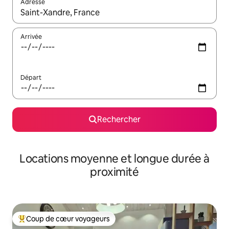
Adresse
Lorsque les résultats s'affichent, utilisez les flèches vers le hau
Arrivée
Départ
Rechercher
Locations moyenne et longue durée à
proximité
Coup de cœur voyageurs
Coups de cœur voyageurs les plus appréciés