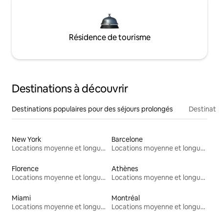
Résidence de tourisme
Destinations à découvrir
Destinations populaires pour des séjours prolongés
Destinati
New York
Barcelone
Locations moyenne et longue durée
Locations moyenne et longue durée
Florence
Athènes
Locations moyenne et longue durée
Locations moyenne et longue durée
Miami
Montréal
Locations moyenne et longue durée
Locations moyenne et longue durée