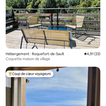
Hébergement ⋅ Roquefort-de-Sault
Évaluation mo
4,91 (23)
Coquette maison de village
Coup de cœur voyageurs
Coups de cœur voyageurs les plus appréciés