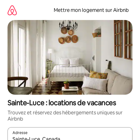
Aller
directement
Mettre mon logement sur Airbnb
au
contenu
Sainte-Luce : locations de vacances
Trouvez et réservez des hébergements uniques sur
Airbnb
Adresse
Lorsque les résultats s'affichent, utilisez les flèches vers le hau