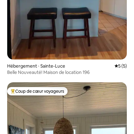
Hébergement ⋅ Sainte-Luce
Évaluatio
5 (5)
Belle Nouveauté! Maison de location 196
Coup de cœur voyageurs
Coups de cœur voyageurs les plus appréciés