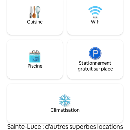
dont vous aurez b
moins de 15 minutes de Rimouski.
séjour des plus ag
312328) Le Spa n'e
l'hiver (novembre à
Cuisine
Wifi
Stationnement
Piscine
gratuit sur place
Climatisation
Sainte-Luce : d'autres superbes locations