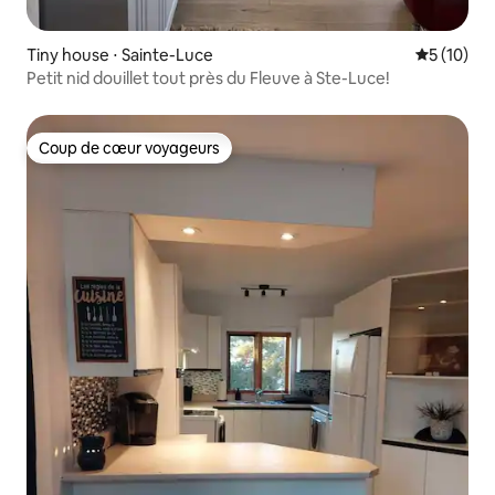
Tiny house ⋅ Sainte-Luce
Évaluation
5 (10)
Petit nid douillet tout près du Fleuve à Ste-Luce!
Coup de cœur voyageurs
Coup de cœur voyageurs