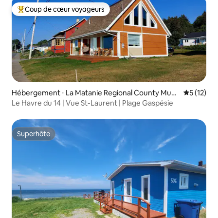
Coup de cœur voyageurs
Coups de cœur voyageurs les plus appréciés
Hébergement ⋅ La Matanie Regional County Muni
Évaluation
5 (12)
cipality
Le Havre du 14 | Vue St-Laurent | Plage Gaspésie
Superhôte
Superhôte