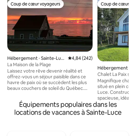
Coup de cœur voyageurs
Coup de cœur vo
Coup de cœur voyageurs
Coup de cœur vo
Hébergement ⋅ Sainte-Luc
Évaluation moyenne sur la base 
4,84 (242)
e
La Maison de la Plage
Hébergement ⋅ Sa
Laissez votre rêve devenir réalité et
Chalet La Paix sur
offrez-vous un séjour paisible dans ce
Magnifique chalet 
havre de paix où se succèdent les plus
situé en plein coeu
beaux couchers de soleil du Québec.
Luce. Constructio
Cette maison toute équipée offre aussi
spacieuse, idéale 
un grand terrain où vos enfants
Équipements populaires dans les
famille. À quelque
pourront jouer en sécurité, un foyer, un
plage. 3 chambres
locations de vacances à Sainte-Luce
accès à une large plage de sable et une
possibilité d'ajou
grande entrée asphaltée avec une prise
supplémentaires
électrique 30 ampères pouvant accueillir
voyageurs au total)
les VR. À distance de marche ou de vélo
complètes. Le cha
des principaux attraits de la région et à