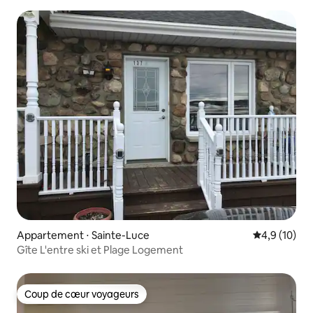
Appartement ⋅ Sainte-Luce
Évaluation m
4,9 (10)
Gîte L'entre ski et Plage Logement
Coup de cœur voyageurs
Coup de cœur voyageurs