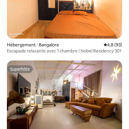
Hébergement ⋅ Bangalore
Évaluation m
4,8 (93)
Escapade relaxante avec 1 chambre | Nobel Residency 301
Superhôte
Superhôte