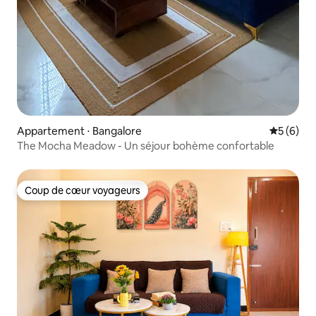
Appartement ⋅ Bangalore
Évaluatio
5 (6)
The Mocha Meadow - Un séjour bohème confortable
Coup de cœur voyageurs
Coup de cœur voyageurs