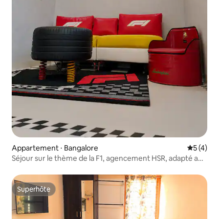
Appartement ⋅ Bangalore
Évaluatio
5 (4)
Séjour sur le thème de la F1, agencement HSR, adapté aux
couples, climatisation, 1 chambre
Superhôte
Superhôte