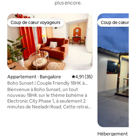
plus encore.
Coup de cœur voyageurs
Coup de cœur vo
Coup de cœur voyageurs
Coup de cœur vo
Appartement ⋅ Bangalore
Évaluation moyenne sur la base
4,91 (35)
Boho Sunset | Couple Friendly 1BHK à
Ecity Phase 1
Bienvenue à Boho Sunset, un tout
nouveau 1BHK sur le thème bohème à
Electronic City Phase 1, à seulement 2
minutes de Neeladri Road. Cette retraite
chaleureuse aux tons orange dispose
d'un lit unique de style baldaquin avec
des rideaux esthétiques, d'un
confortable salon avec fenêtres et
Hébergement ⋅ Ba
coussins parfaits pour deux personnes,