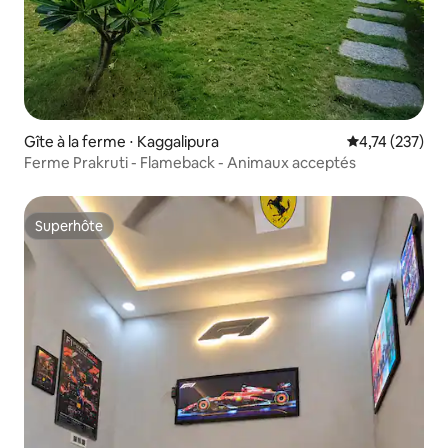
Gîte à la ferme ⋅ Kaggalipura
Évaluation moy
4,74 (237)
Ferme Prakruti - Flameback - Animaux acceptés
Superhôte
Superhôte