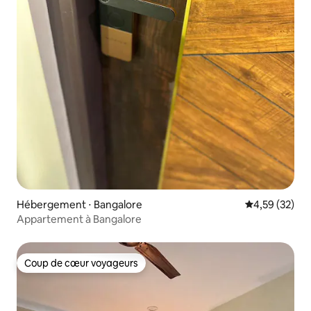
Hébergement ⋅ Bangalore
Évaluation mo
4,59 (32)
Appartement à Bangalore
Coup de cœur voyageurs
Coup de cœur voyageurs