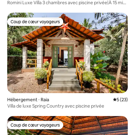
Romini Luxe Villa 3 chambres avec piscine privée|À 15 min
d'Ozran Beach
Coup de cœur voyageurs
Coup de cœur voyageurs
Hébergement ⋅ Raia
Évaluation
5 (23)
Villa de luxe Spring Country avec piscine privée
Coup de cœur voyageurs
Coup de cœur voyageurs