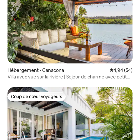
Hébergement ⋅ Canacona
Évaluation mo
4,94 (54)
Villa avec vue sur la rivière | Séjour de charme avec petit
déjeuner quotidien
Coup de cœur voyageurs
Coup de cœur voyageurs