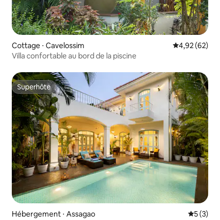
Cottage ⋅ Cavelossim
Évaluation mo
4,92 (62)
Villa confortable au bord de la piscine
Superhôte
Superhôte
Hébergement ⋅ Assagao
Évaluatio
5 (3)