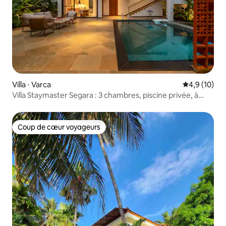
Villa ⋅ Varca
Évaluation m
4,9 (10)
Villa Staymaster Segara : 3 chambres, piscine privée, à
Varca
Coup de cœur voyageurs
Coup de cœur voyageurs