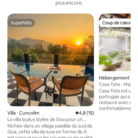
plus encore.
Superhôte
Coup de cœur vo
Superhôte
Coup de cœur vo
Hébergement ⋅ A
Casa Tota - Maiso
piscine à Assagao
Casa Tota est une
portugais qui a env
restauré avec amo
confortablement. I
Villa ⋅ Cuncolim
Évaluation moyenne sur la bas
4,8 (15)
centrale, qui abrite
La villa la plus stylée de Goa pour un
à manger et un él
couple I Piscine I Barbecue
au milieu. Il y a 
Nichée dans un village paisible du sud de
douches attenante
Goa, cette villa de luxe en forme de A
chambres disposent
est conçue pour les voyageurs en quête