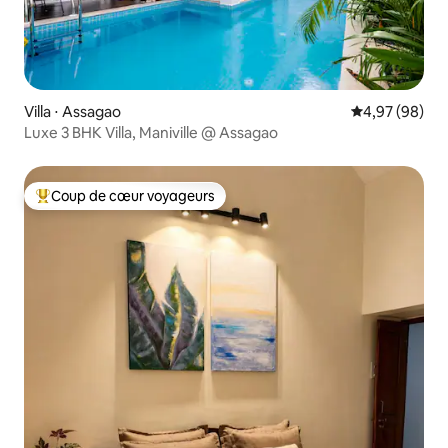
Villa ⋅ Assagao
Évaluation mo
4,97 (98)
Luxe 3 BHK Villa, Maniville @ Assagao
Coup de cœur voyageurs
Coups de cœur voyageurs les plus appréciés