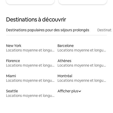
Destinations à découvrir
Destinations populaires pour des séjours prolongés
Destinati
New York
Barcelone
Locations moyenne et longue durée
Locations moyenne et longue durée
Florence
Athènes
Locations moyenne et longue durée
Locations moyenne et longue durée
Miami
Montréal
Locations moyenne et longue durée
Locations moyenne et longue durée
Seattle
Afficher plus
Locations moyenne et longue durée