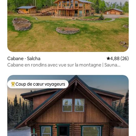
Cabane ⋅ Salcha
Évaluation mo
4,88 (26)
Cabane en rondins avec vue sur la montagne | Sauna
inclus
Coup de cœur voyageurs
Coups de cœur voyageurs les plus appréciés