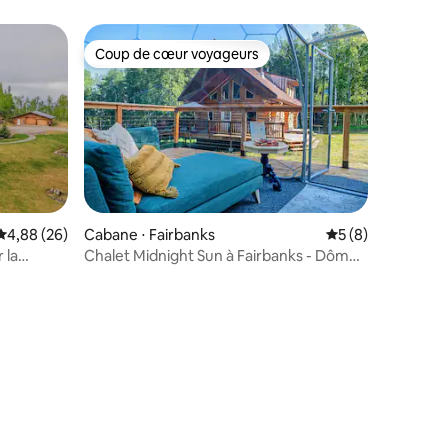
Coup de cœur voyageurs
Coup de cœur voyageurs
Évaluation moyenne sur la base de 26 commentaires : 4,88 sur 5
4,88 (26)
Cabane ⋅ Fairbanks
Évaluation moyenn
5 (8)
 la
Chalet Midnight Sun à Fairbanks - Dôme
mmentaires : 5 sur 5
privé chauffé