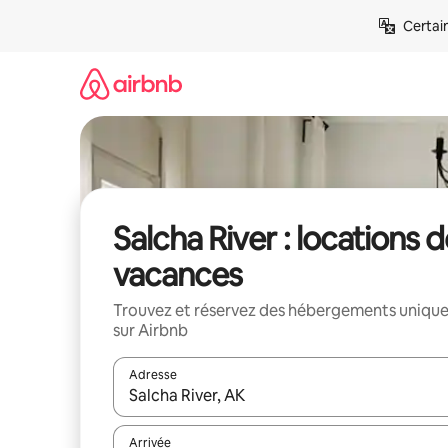
Aller
Certai
directement
au
contenu
Salcha River : locations 
vacances
Trouvez et réservez des hébergements uniqu
sur Airbnb
Adresse
Lorsque les résultats s'affichent, utilisez les flèc
Arrivée