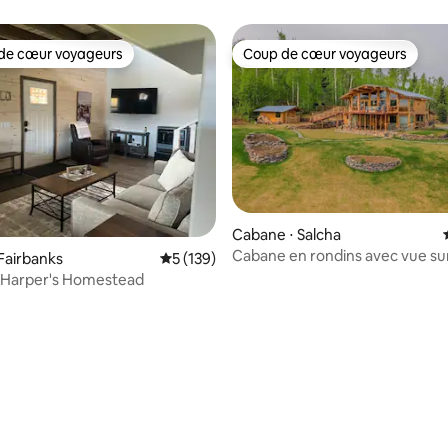
ne près du lac
•Moderne•Privé•Très propre
de cœur voyageurs
Coup de cœur voyageurs
 cœur voyageurs les plus appréciés
Coup de cœur voyageurs
Cabane ⋅ Salcha
Cabane en rondins avec vue sur
Fairbanks
Évaluation moyenne sur la base de 139 co
5 (139)
montagne | Sauna inclus
 Harper's Homestead
 sur la base de 45 commentaires : 5 sur 5