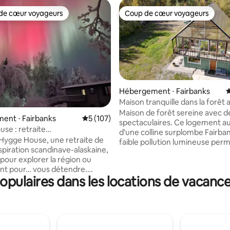
de cœur voyageurs
Coup de cœur voyageurs
 cœur voyageurs les plus appréciés
Coup de cœur voyageurs
Hébergement ⋅ Fairbanks
É
Maison tranquille dans la forêt 
la base de 227 commentaires : 4,92 sur 5
jacuzzi à Aurora Hilltop Retreat
Maison de forêt sereine avec d
ent ⋅ Fairbanks
Évaluation moyenne sur la base de 107 co
5 (107)
spectaculaires. Ce logement 
se : retraite
d'une colline surplombe Fairban
asienne/jacuzzi+aurora
 Hygge House, une retraite de
faible pollution lumineuse per
nspiration scandinave-alaskaine,
d'admirer les aurores boréales, 
 pour explorer la région ou
maison se trouve à seulement 
nt pour… vous détendre.
minutes de la ville. Jacuzzi exté
pulaires dans les locations de vacances
d'une expérience haut de
privé. L'une des propriétés les 
ur vos vacances bien
uniques et les plus belles de Fa
 votre escapade romantique,
Vivez sous une serre dans une
otre mariage ou votre lune de
confortable et privée. Admirez 
et cueillez des tomates et des 
les aurores boréales danser au-
fraîches à l'automne. Eau cour