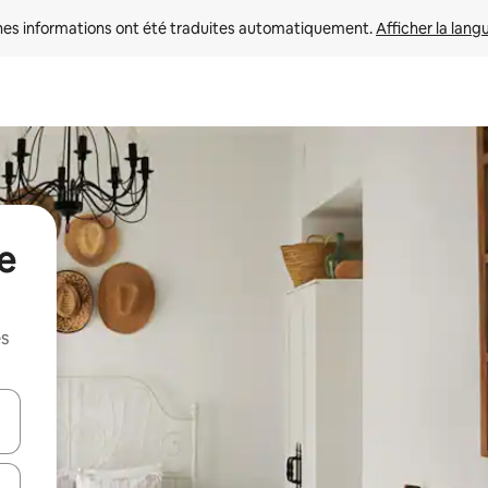
nes informations ont été traduites automatiquement. 
Afficher la lang
de
es
hes vers le haut et vers le bas pour les parcourir ou en appuyant et en fai