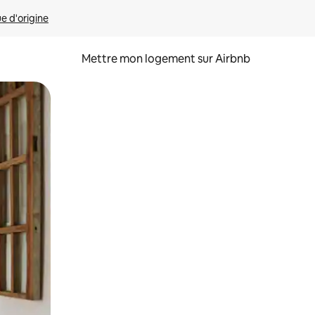
ue d'origine
Mettre mon logement sur Airbnb
sant glisser.