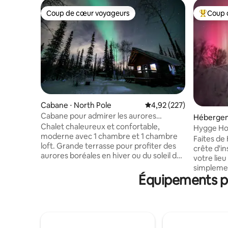
Coup de cœur voyageurs
Coup 
Coup de cœur voyageurs
Coups de
Cabane ⋅ North Pole
Évaluation moyenne sur 
4,92 (227)
Cabane pour admirer les aurores
Hébergem
boréales en Alaska.
Chalet chaleureux et confortable,
Hygge Hou
moderne avec 1 chambre et 1 chambre
scandinég
Faites de
loft. Grande terrasse pour profiter des
crête d'i
aurores boréales en hiver ou du soleil de
votre lieu
minuit en été. Dans un cadre champêtre
simpleme
calme, beaucoup d'intimité, grande cour
Équipements po
Profitez 
naturelle et abri pour voiture. Proche des
gamme po
nombreux lacs de la région. Tous les
méritées,
appareils électroménagers principaux
ou même v
dans la cuisine, la salle de bain dispose
miel. Plongez dans le jacuzzi privé et
d'une grande douche et d'un lave-linge
regardez 