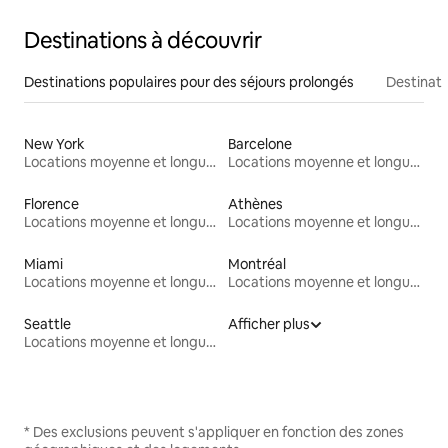
Destinations à découvrir
Destinations populaires pour des séjours prolongés
Destinati
New York
Barcelone
Locations moyenne et longue durée
Locations moyenne et longue durée
Florence
Athènes
Locations moyenne et longue durée
Locations moyenne et longue durée
Miami
Montréal
Locations moyenne et longue durée
Locations moyenne et longue durée
Seattle
Afficher plus
Locations moyenne et longue durée
* Des exclusions peuvent s'appliquer en fonction des zones