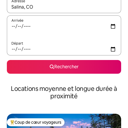
Adresse
Lorsque les résultats s'affichent, utilisez les flèches vers le hau
Arrivée
Départ
Rechercher
Locations moyenne et longue durée à
proximité
Coup de cœur voyageurs
Coups de cœur voyageurs les plus appréciés