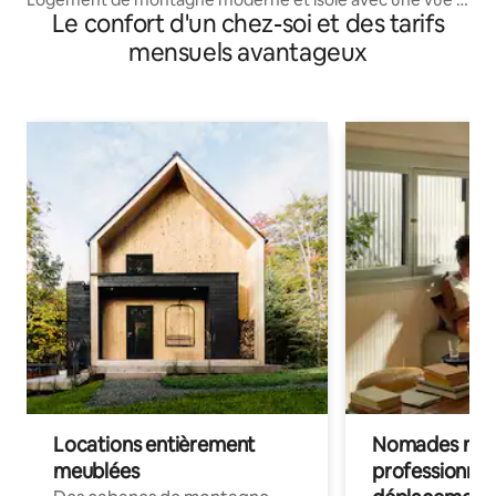
Le confort d'un chez-soi et des tarifs
couper le souffle
mensuels avantageux
Locations entièrement
Nomades num
meublées
professionnel