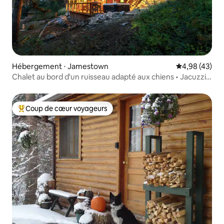
Hébergement ⋅ Jamestown
Évaluation mo
4,98 (43)
Chalet au bord d'un ruisseau adapté aux chiens • Jacuzzi •
5,8 acres
Coup de cœur voyageurs
Coups de cœur voyageurs les plus appréciés